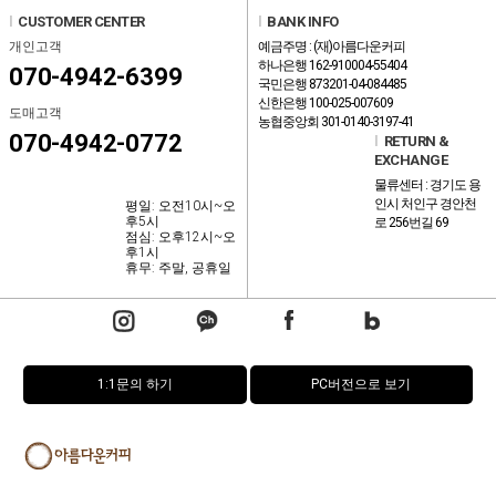
l
CUSTOMER CENTER
l
BANK INFO
개인고객
예금주명 : (재)아름다운커피
하나은행 162-910004-55404
070-4942-6399
국민은행 873201-04-084485
신한은행 100-025-007609
도매고객
농협중앙회 301-0140-3197-41
070-4942-0772
l
RETURN &
EXCHANGE
물류센터 : 경기도 용
인시 처인구 경안천
평일: 오전10시~오
후5시
로 256번길 69
점심: 오후12시~오
후1시
휴무: 주말, 공휴일
1:1문의 하기
PC버전으로 보기