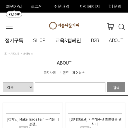
회원가입
로그인
주문내역
마이페이지
1:1문의
+2,000P
정기구독
SHOP
교육&캠페인
B2B
ABOUT
홈
ABOUT
페어뉴스
ABOUT
공지사항
브랜드
페어뉴스
검색
[캠페인] Make Trade Fair! 무역을 더
[캠페인보고] 기부해주신 초콜릿을 결
공정..
식아..