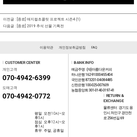
이전글 :
[종료] 매지컬초콜릿 프로젝트 시즌4
(1)
다음글 :
[종료] 2019 추석 선물 기획전
이용약관
개인정보취급방침
FAQ
l
CUSTOMER CENTER
l
BANK INFO
개인고객
예금주명 : (재)아름다운커피
하나은행 162-910004-55404
070-4942-6399
국민은행 873201-04-084485
신한은행 100-025-007609
도매고객
농협중앙회 301-0140-3197-41
070-4942-0772
l
RETURN &
EXCHANGE
물류센터 : 경기도 용
인시 처인구 경안천
평일: 오전10시~오
후5시
로 256번길 69
점심: 오후12시~오
후1시
휴무: 주말, 공휴일