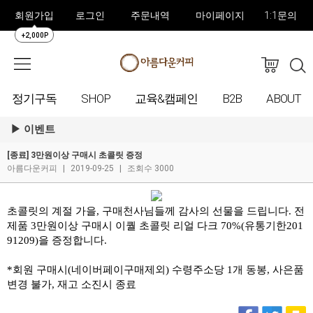
회원가입
로그인
주문내역
마이페이지
1:1문의
+2,000P
정기구독
SHOP
교육&캠페인
B2B
ABOUT
이벤트
[종료] 3만원이상 구매시 초콜릿 증정
아름다운커피
|
2019-09-25
|
조회수 3000
초콜릿의 계절 가을, 구매천사님들께 감사의 선물을 드립니다. 전
제품 3만원이상 구매시 이퀄 초콜릿 리얼 다크 70%
(유통기한201
91209)을 증정합니다.
*회원 구매시(네이버페이구매제외) 수령주소당 1개 동봉, 사은품
변경 불가, 재고 소진시 종료