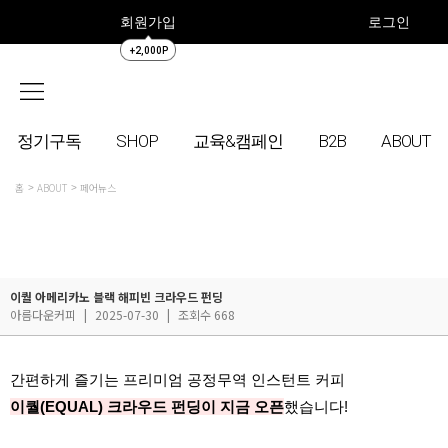
회원가입
로그인
+2,000P
정기구독
SHOP
교육&캠페인
B2B
ABOUT
홈
ABOUT
페어뉴스
이퀄 아메리카노 블랙 해피빈 크라우드 펀딩
아름다운커피
|
2025-07-30
|
조회수 668
간편하게 즐기는 프리미엄 공정무역 인스턴트 커피
이퀄(EQUAL) 크라우드 펀딩이 지금 오픈
했습니다!