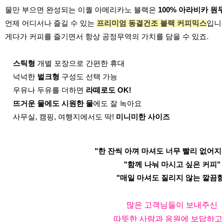
물만 부으면 완성되는 이퀄 아메리카노 블랙은
100% 아라비카 원
언제 어디서나 즐길 수 있는
프리미엄 동결건조 블랙 커피믹스
입니
게다가 커피를 즐기면서 항상 공정무역의 가치를 담을 수 있죠.
스틱형
개별 포장으로 간편한 휴대
넉넉한
벌크형
구성도 선택 가능
우유나 두유를 더하면
라떼로도 OK!
뜨거운 물에도 시원한 물
에도 잘 녹아요
사무실, 캠핑, 여행지에서도 딱!
미니미한 사이즈
"한 잔씩 아껴 마셔도 너무 빨리 없어지
"함께 나눠 마시고 싶은 커피"
"매일 마셔도 질리지 않는 깔끔함
많은 고객님들이 보내주신
따뜻한 사랑과 응원에 보답하