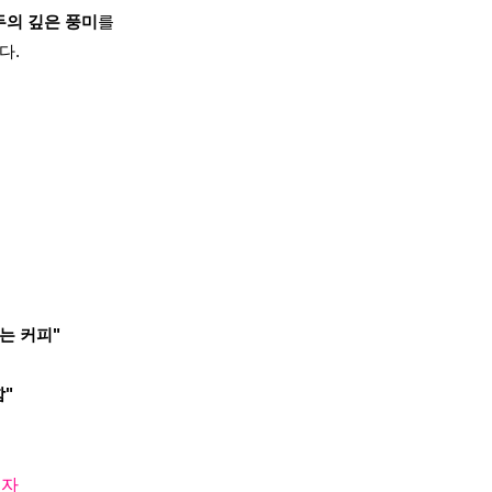
두의 깊은 풍미
를
다.
는 커피"
"
고자