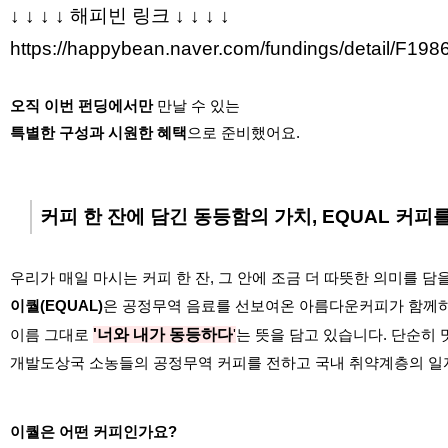
↓
↓
↓
↓
해피빈 링크 ↓
↓
↓
↓
​https://happybean.naver.com/fundings/detail/F198
오직 이번 펀딩에서만
만날 수 있는
특별한 구성과 시원한 혜택
으로 준비했어요.
커피 한 잔에 담긴 동등함의 가치,
EQUAL 커피
우리가 매일 마시는 커피 한 잔, 그 안에 조금 더 따뜻한 의미를 담
이퀄(EQUAL)
은 공정무역 음료를 선보여온 아름다운커피가 함께하
이름 그대로
'너와 내가 동등하다
'
는 뜻을 담고 있습니다. 단순히 
개발도상국 소농들의 공정무역 커피를 전하고 국내 취약계층의 일
이퀄은 어떤 커피인가요?