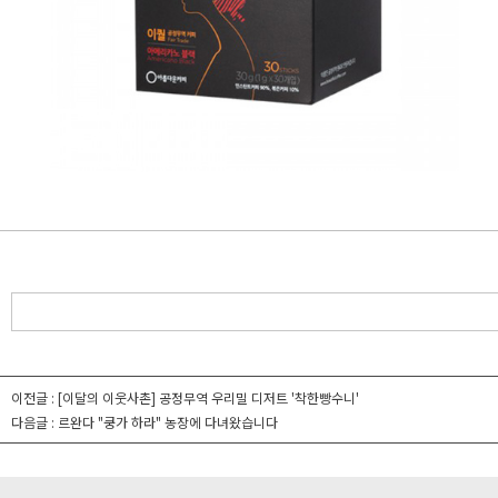
이전글 :
[이달의 이웃사촌] 공정무역 우리밀 디저트 '착한빵수니'
다음글 :
르완다 "쿵가 하라" 농장에 다녀왔습니다