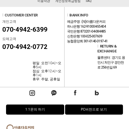
이용약관
개인정보취급방침
FAQ
l
CUSTOMER CENTER
l
BANK INFO
개인고객
예금주명 : (재)아름다운커피
하나은행 162-910004-55404
070-4942-6399
국민은행 873201-04-084485
신한은행 100-025-007609
도매고객
농협중앙회 301-0140-3197-41
070-4942-0772
l
RETURN &
EXCHANGE
물류센터 : 경기도 용
인시 처인구 경안천
평일: 오전10시~오
후5시
로 256번길 69
점심: 오후12시~오
후1시
휴무: 주말, 공휴일
1:1문의 하기
PC버전으로 보기