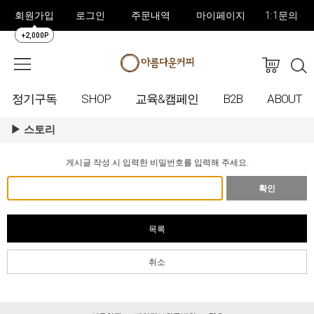
회원가입
로그인
주문내역
마이페이지
1:1문의
+2,000P
정기구독
SHOP
교육&캠페인
B2B
ABOUT
스토리
게시글 작성 시 입력한 비밀번호를 입력해 주세요.
확인
목록
취소