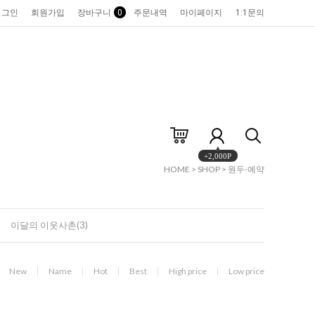
로그인
회원가입
장바구니
0
주문내역
마이페이지
1:1문의
+2,000P
HOME
>
SHOP
>
원두-예약
이달의 이웃사촌(3)
New
Name
Hot
Best
High price
Low price