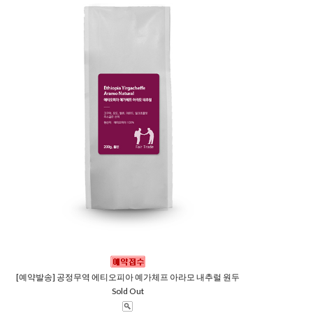
[예약발송] 공정무역 에티오피아 예가체프 아라모 내추럴 원두
Sold Out