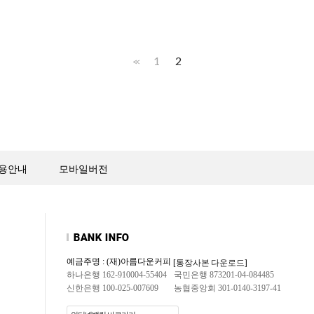
1
2
<<
용안내
모바일버전
예금주명 : (재)아름다운커피
[통장사본 다운로드]
하나은행 162-910004-55404
국민은행 873201-04-084485
신한은행 100-025-007609
농협중앙회 301-0140-3197-41