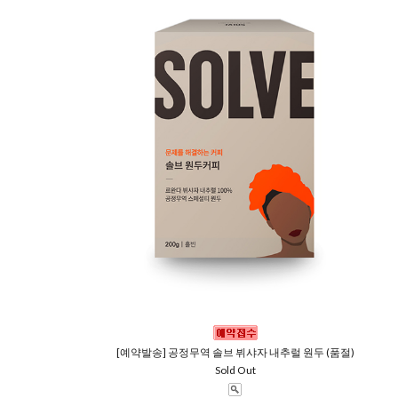
[예약발송] 공정무역 솔브 뷔샤자 내추럴 원두 (품절)
Sold Out