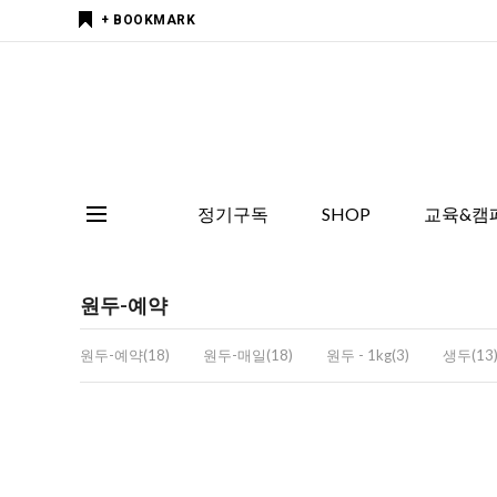
+ BOOKMARK
정기구독
SHOP
교육&캠
원두-예약
원두-예약(18)
원두-매일(18)
원두 - 1kg(3)
생두(13