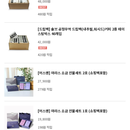
48,000원
480원 적립
[드립백] 솔브 공정무역 드립백(내추럴,워시드)커피 2종 테이
스팅박스 40개입
42,000원
420원 적립
[어스맨] 마라스 소금 선물세트 2호 (쇼핑백포함)
27,900원
279원 적립
[어스맨] 마라스 소금 선물세트 1호 (쇼핑백포함)
19,800원
198원 적립