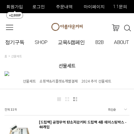
회원가입
로그인
주문내역
마이페이지
1:1문의
+2,000P
정기구독
SHOP
교육&캠페인
B2B
ABOUT
홈
선물세트
선물세트
선물세트
쇼핑백&리플렛&개별결제
2024 추석 선물세트
전체
11
개
[드립백] 공정무역 탄소저감커피 드립백 4종 테이스팅박스 -
40개입