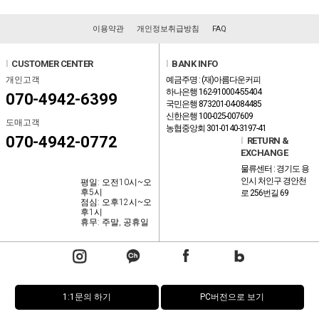
이용약관
개인정보취급방침
FAQ
l
CUSTOMER CENTER
l
BANK INFO
개인고객
예금주명 : (재)아름다운커피
하나은행 162-910004-55404
070-4942-6399
국민은행 873201-04-084485
신한은행 100-025-007609
도매고객
농협중앙회 301-0140-3197-41
070-4942-0772
l
RETURN &
EXCHANGE
물류센터 : 경기도 용
인시 처인구 경안천
평일: 오전10시~오
후5시
로 256번길 69
점심: 오후12시~오
후1시
휴무: 주말, 공휴일
1:1문의 하기
PC버전으로 보기