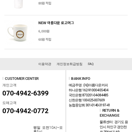
80원 적립
NEW 아름다운 로고머그
6,000원
60원 적립
이용약관
개인정보취급방침
FAQ
l
CUSTOMER CENTER
l
BANK INFO
개인고객
예금주명 : (재)아름다운커피
하나은행 162-910004-55404
070-4942-6399
국민은행 873201-04-084485
신한은행 100-025-007609
도매고객
농협중앙회 301-0140-3197-41
070-4942-0772
l
RETURN &
EXCHANGE
물류센터 : 경기도 용
인시 처인구 경안천
평일: 오전10시~오
후5시