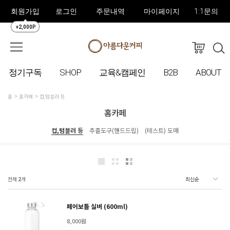
회원가입
로그인
주문내역
마이페이지
1:1문의
+2,000P
정기구독
SHOP
교육&캠페인
B2B
ABOUT
홈
홈카페
컵,텀블러 등
홈카페
컵,텀블러 등
추출도구(핸드드립)
(테스트) 도매
전체
2
개
페어보틀 실버 (600ml)
8,000원