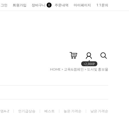
로그인
회원가입
장바구니
0
주문내역
마이페이지
1:1문의
+2,000P
HOME
>
교육&캠페인
>
도서및 홍보물
명A-Z
인기급상승
베스트
높은 가격순
낮은 가격순