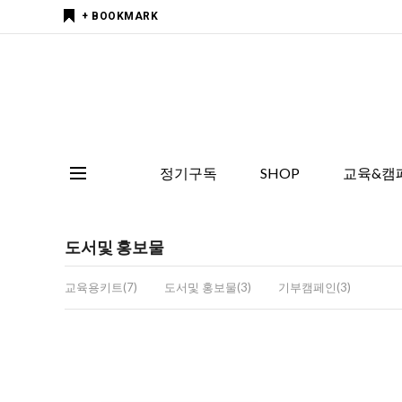
+ BOOKMARK
정기구독
SHOP
교육&캠
도서및 홍보물
교육용키트(7)
도서및 홍보물(3)
기부캠페인(3)