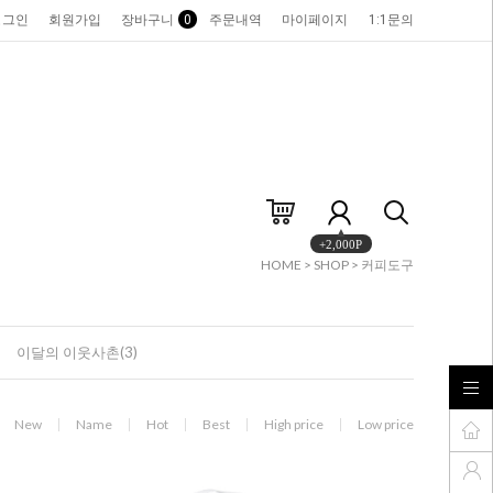
로그인
회원가입
장바구니
0
주문내역
마이페이지
1:1문의
+2,000P
HOME
>
SHOP
>
커피도구
이달의 이웃사촌(3)
New
Name
Hot
Best
High price
Low price