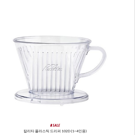
칼리타 플라스틱 드리퍼 102D (1~4인용)