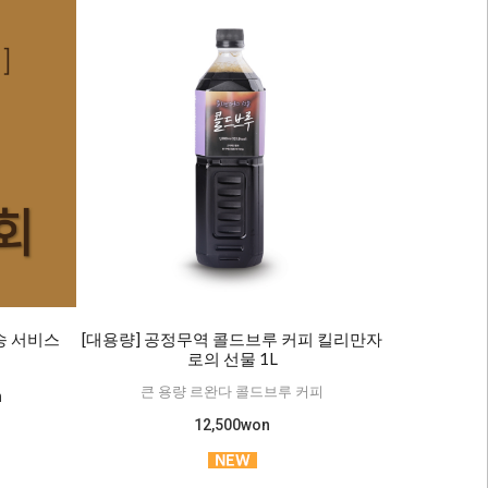
발송 서비스
[대용량] 공정무역 콜드브루 커피 킬리만자
로의 선물 1L
큰 용량 르완다 콜드브루 커피
n
12,500won