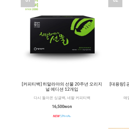
01
02
[커피티백] 히말라야의 선물 20주년 오리지
[대용량]
널 에디션 12개입
다시 돌아온 싱글백, 네팔 커피티백
매
16,500won