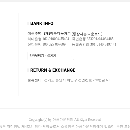
예금주명 : (재)아름다운커피
[통장사본 다운로드]
하나은행 162-910004-55404
국민은행 873201-04-084485
신한은행 100-025-007609
농협중앙회 301-0140-3197-41
인터넷뱅킹 바로가기
물류센터 : 경기도 용인시 처인구 경안천로 256번길 69
Copyright (c) by 아름다운커피 All Right Reserved.
 등은 저작권법 제4조의 의한 저작물로서 소유권은 아름다운커피에게 있으며, 무단 도용