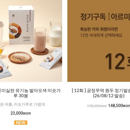
] 미실란 유기농 발아오색 미숫가
[ 12회 ] 공정무역 원두 정기
루 30봉
(26/08/12 발송)
운 여름, 미숫가루로 가볍게
148,500wo
198,000won
23,000won