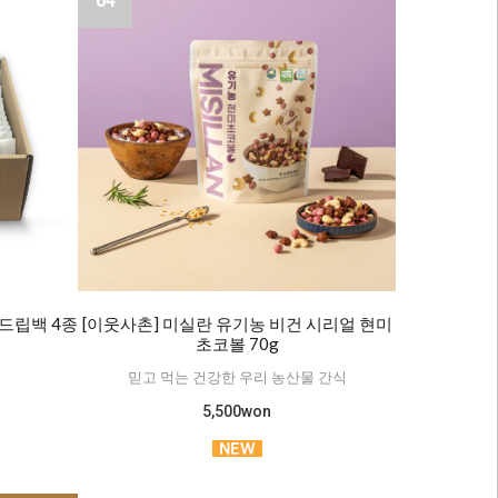
04
드립백 4종
[이웃사촌] 미실란 유기농 비건 시리얼 현미
입
초코볼 70g
믿고 먹는 건강한 우리 농산물 간식
5,500won