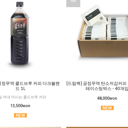
03
 공정무역 콜드브루 커피 다크블렌
[드립백] 공정무역 탄소저감커피 
드 1L
테이스팅박스 - 40개
일 꺼내 마시는 콜드브루 커피
48,000won
13,500won