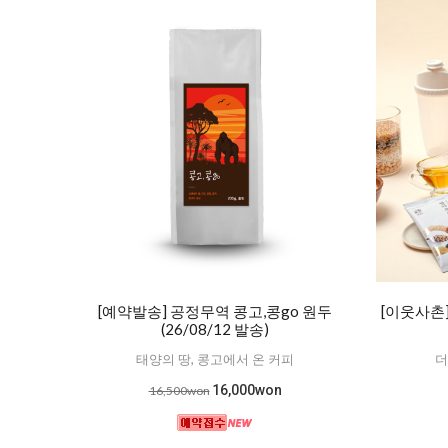
[예약발송] 공정무역 콩고,콩go 원두
[이웃사촌
(26/08/12 발송)
태양의 땅, 콩고에서 온 커피
더
16,000won
16,500won