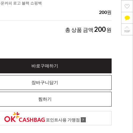
다운커피 로고 블랙 쇼핑백
200
원
200
총 상품 금액
원
바로구매하기
장바구니담기
찜하기
포인트사용 가맹점
?