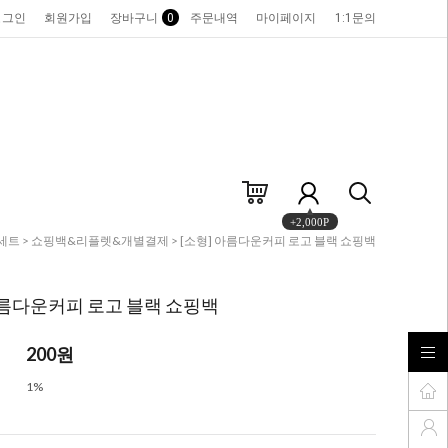
로그인
회원가입
장바구니
0
주문내역
마이페이지
1:1문의
+2,000P
세트
>
쇼핑백&리플렛&개별결제
> [소형] 아름다운커피 로고 블랙 쇼핑백
아름다운커피 로고 블랙 쇼핑백
200
원
1%