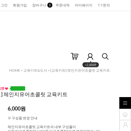
로그인
회원가입
장바구니
0
주문내역
마이페이지
1:1문의
+2,000P
HOME
>
교육키트&도서
> [교육키트] 체인지유어초콜릿 교육키트
트] 체인지유어초콜릿 교육키트
6,000원
※ 구성품 변경 안내
체인지유어초콜릿 교육키트의 내부 구성물이