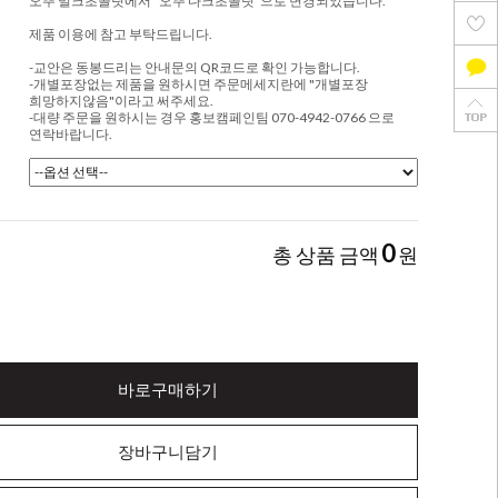
오뚜 밀크초콜릿에서 "오뚜 다크초콜릿"으로 변경되었습니다.
제품 이용에 참고 부탁드립니다.
-교안은 동봉드리는 안내문의 QR코드로 확인 가능합니다.
-개별포장없는 제품을 원하시면 주문메세지란에 "개별포장
희망하지않음"이라고 써주세요.
-대량 주문을 원하시는 경우 홍보캠페인팀 070-4942-0766 으로
연락바랍니다.
0
총 상품 금액
원
바로구매하기
장바구니담기