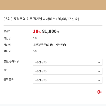
[ 6회 ] 공정무역 원두 정기발송 서비스 (26/08/12 발송)
18
81,000
상품가
%
원
적립금
3%
배송비
개별(단품무료)
지역별
적립금
3%
중량/분쇄여부
주기
원두 종류
0
원