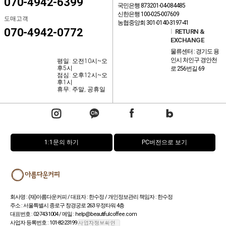
070-4942-6399
국민은행 873201-04-084485
신한은행 100-025-007609
도매고객
농협중앙회 301-0140-3197-41
070-4942-0772
l
RETURN &
EXCHANGE
물류센터 : 경기도 용
인시 처인구 경안천
평일: 오전10시~오
후5시
로 256번길 69
점심: 오후12시~오
후1시
휴무: 주말, 공휴일
1:1문의 하기
PC버전으로 보기
회사명 : (재)아름다운커피 / 대표자 : 한수정 / 개인정보관리 책임자 : 한수정
주소 : 서울특별시 종로구 창경궁로 263 우정타워 4층
대표번호 : 02-743-1004 / 메일 : help@beautifulcoffee.com
사업자 등록번호 : 101-82-23199