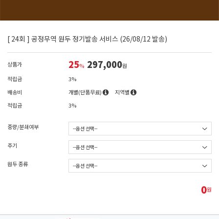
[ 24회 ] 공정무역 원두 정기발송 서비스 (26/08/12 발송)
25
297,000
상품가
%
원
적립금
3%
배송비
개별(단품무료)
지역별
적립금
3%
중량/분쇄여부
주기
원두 종류
0
원