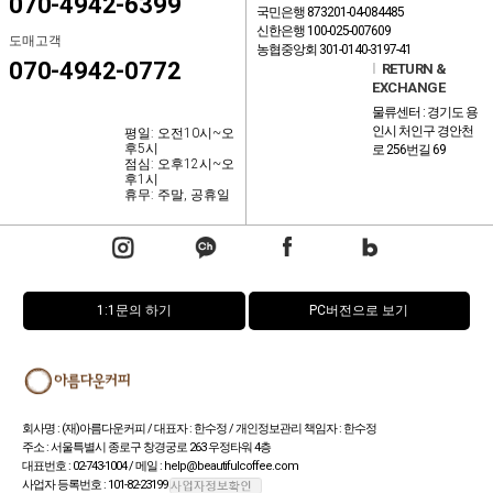
070-4942-6399
국민은행 873201-04-084485
신한은행 100-025-007609
도매고객
농협중앙회 301-0140-3197-41
070-4942-0772
l
RETURN &
EXCHANGE
물류센터 : 경기도 용
인시 처인구 경안천
평일: 오전10시~오
후5시
로 256번길 69
점심: 오후12시~오
후1시
휴무: 주말, 공휴일
1:1문의 하기
PC버전으로 보기
회사명 : (재)아름다운커피 / 대표자 : 한수정 / 개인정보관리 책임자 : 한수정
주소 : 서울특별시 종로구 창경궁로 263 우정타워 4층
대표번호 : 02-743-1004 / 메일 : help@beautifulcoffee.com
사업자 등록번호 : 101-82-23199