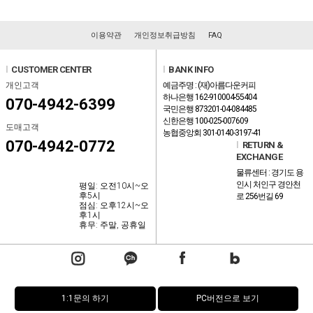
이용약관
개인정보취급방침
FAQ
l
CUSTOMER CENTER
l
BANK INFO
개인고객
예금주명 : (재)아름다운커피
하나은행 162-910004-55404
070-4942-6399
국민은행 873201-04-084485
신한은행 100-025-007609
도매고객
농협중앙회 301-0140-3197-41
070-4942-0772
l
RETURN &
EXCHANGE
물류센터 : 경기도 용
인시 처인구 경안천
평일: 오전10시~오
후5시
로 256번길 69
점심: 오후12시~오
후1시
휴무: 주말, 공휴일
1:1문의 하기
PC버전으로 보기