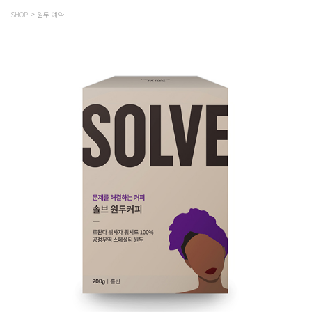
SHOP
원두-예약