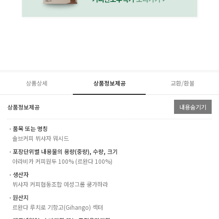
상품상세
상품정보제공
교환/환불
상품정보제공
내용숨기기
ㆍ품목 또는 명칭
솔브커피 뷔샤자 워시드
ㆍ포장단위별 내용물의 용량(중량), 수량, 크기
아라비카 커피원두 100% (르완다 100%)
ㆍ생산자
뷔샤자 커피협동조합 여성그룹 쿵가하라
ㆍ원산지
르완다 루치로 기항고(Gihango) 섹터