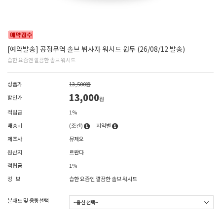
[예약발송] 공정무역 솔브 뷔샤자 워시드 원두 (26/08/12 발송)
습한 요즘엔 깔끔한 솔브 워시드
상품가
13,500원
13,000
할인가
원
적립금
1%
배송비
(조건)
지역별
제조사
뮤제오
원산지
르완다
적립금
1%
정 보
습한 요즘엔 깔끔한 솔브 워시드
분쇄도 및 용량선택