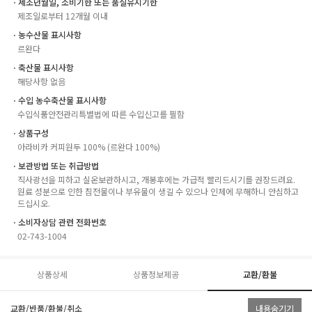
ㆍ제조년월일, 소비기한 또는 품질유지기한
제조일로부터 12개월 이내
ㆍ농수산물 표시사항
르완다
ㆍ축산물 표시사항
해당사항 없음
ㆍ수입 농수축산물 표시사항
수입식품안전관리특별법에 따른 수입신고를 필함
ㆍ상품구성
아라비카 커피원두 100% (르완다 100%)
ㆍ보관방법 또는 취급방법
직사광선을 피하고 실온보관하시고, 개봉후에는 가급적 빨리드시기를 권장드려요.
원료 성분으로 인한 침전물이나 부유물이 생길 수 있으나 인체에 무해하니 안심하고
드십시오.
ㆍ소비자상담 관련 전화번호
02-743-1004
상품상세
상품정보제공
교환/환불
교환/반품/환불/취소
내용숨기기