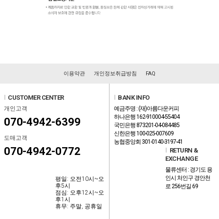
이용약관
개인정보취급방침
FAQ
l
CUSTOMER CENTER
l
BANK INFO
개인고객
예금주명 : (재)아름다운커피
하나은행 162-910004-55404
070-4942-6399
국민은행 873201-04-084485
신한은행 100-025-007609
도매고객
농협중앙회 301-0140-3197-41
070-4942-0772
l
RETURN &
EXCHANGE
물류센터 : 경기도 용
인시 처인구 경안천
평일: 오전10시~오
후5시
로 256번길 69
점심: 오후12시~오
후1시
휴무: 주말, 공휴일