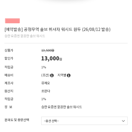
[예약발송] 공정무역 솔브 뷔샤자 워시드 원두 (26/08/12 발송)
습한 요즘엔 깔끔한 솔브 워시드
상품가
13,500원
13,000
할인가
원
적립금
1%
배송비
(조건)
지역별
제조사
뮤제오
원산지
르완다
적립금
1%
정 보
습한 요즘엔 깔끔한 솔브 워시드
분쇄도 및 용량선택