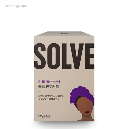
SHOP
원두-예약