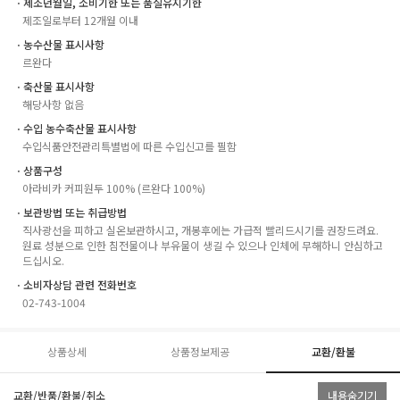
ㆍ제조년월일, 소비기한 또는 품질유지기한
제조일로부터 12개월 이내
ㆍ농수산물 표시사항
르완다
ㆍ축산물 표시사항
해당사항 없음
ㆍ수입 농수축산물 표시사항
수입식품안전관리특별법에 따른 수입신고를 필함
ㆍ상품구성
아라비카 커피원두 100% (르완다 100%)
ㆍ보관방법 또는 취급방법
직사광선을 피하고 실온보관하시고, 개봉후에는 가급적 빨리드시기를 권장드려요.
원료 성분으로 인한 침전물이나 부유물이 생길 수 있으나 인체에 무해하니 안심하고
드십시오.
ㆍ소비자상담 관련 전화번호
02-743-1004
상품상세
상품정보제공
교환/환불
교환/반품/환불/취소
내용숨기기