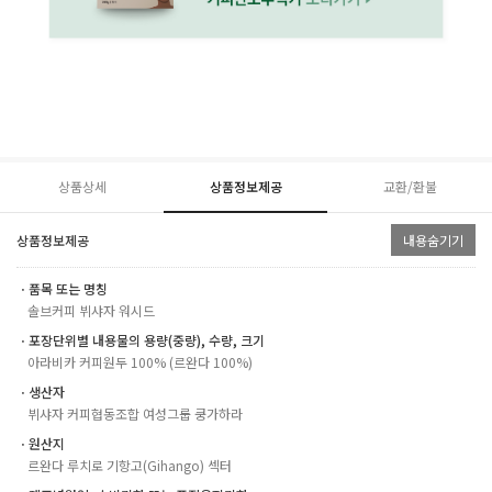
상품상세
상품정보제공
교환/환불
상품정보제공
내용숨기기
ㆍ품목 또는 명칭
솔브커피 뷔샤자 워시드
ㆍ포장단위별 내용물의 용량(중량), 수량, 크기
아라비카 커피원두 100% (르완다 100%)
ㆍ생산자
뷔샤자 커피협동조합 여성그룹 쿵가하라
ㆍ원산지
르완다 루치로 기항고(Gihango) 섹터