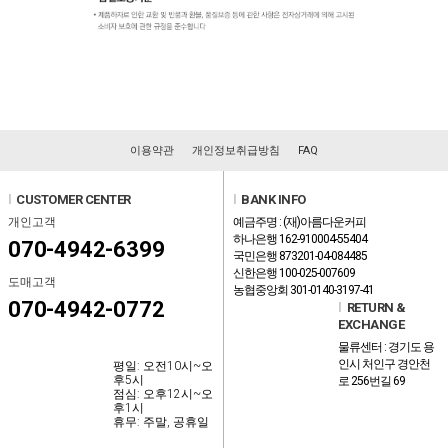
이용약관
개인정보취급방침
FAQ
l
CUSTOMER CENTER
l
BANK INFO
개인고객
예금주명 : (재)아름다운커피
하나은행 162-910004-55404
070-4942-6399
국민은행 873201-04-084485
신한은행 100-025-007609
도매고객
농협중앙회 301-0140-3197-41
070-4942-0772
l
RETURN &
EXCHANGE
물류센터 : 경기도 용
인시 처인구 경안천
평일: 오전10시~오
후5시
로 256번길 69
점심: 오후12시~오
후1시
휴무: 주말, 공휴일