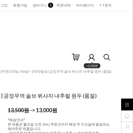
로그인
회원가입
장바구니
0
주문내역
마이페이지
1:1문의
+2,000P
주문(200g. 500g)
> [예약발송] 공정무역 솔브 뷔샤자 내추럴 원두 (품절)
] 공정무역 솔브 뷔샤자 내추럴 원두 (품절)
13,500원
-> 13,000원
*배송안내*
본 제품은 월요일 오전 10시 주문건까지 해당 주 수요일에 발송되는
예약주문 제품입니다.