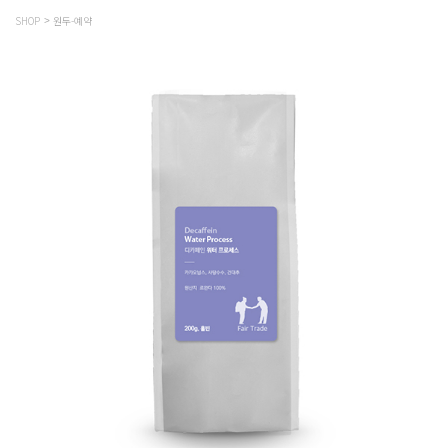
SHOP
원두-예약