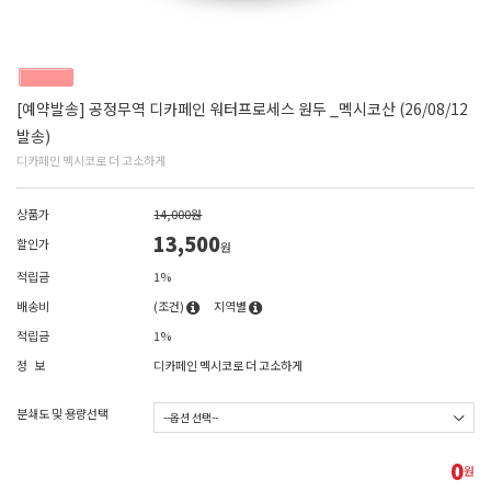
[예약발송] 공정무역 디카페인 워터프로세스 원두 _멕시코산 (26/08/12
발송)
디카페인 멕시코로 더 고소하게
상품가
14,000원
13,500
할인가
원
적립금
1%
배송비
(조건)
지역별
적립금
1%
정 보
디카페인 멕시코로 더 고소하게
분쇄도 및 용량선택
0
원