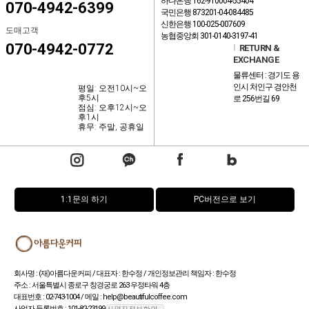
하나은행 162-910004-55404
070-4942-6399
국민은행 873201-04-084485
신한은행 100-025-007609
도매고객
농협중앙회 301-0140-3197-41
070-4942-0772
l
RETURN &
EXCHANGE
물류센터 : 경기도 용
인시 처인구 경안천
평일: 오전10시~오
후5시
로 256번길 69
점심: 오후12시~오
후1시
휴무: 주말, 공휴일
1:1문의 하기
PC버전으로 보기
회사명 : (재)아름다운커피 / 대표자 : 한수정 / 개인정보관리 책임자 : 한수정
주소 : 서울특별시 종로구 창경궁로 263 우정타워 4층
대표번호 : 02-743-1004 / 메일 : help@beautifulcoffee.com
사업자 등록번호 : 101-82-23199