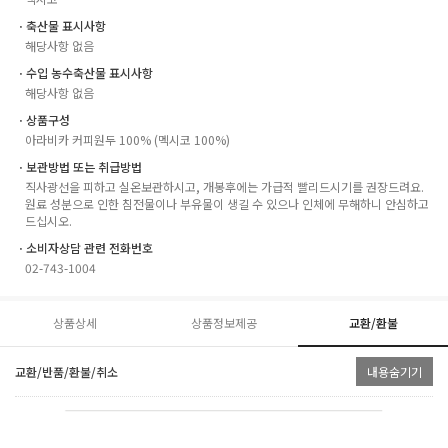
ㆍ축산물 표시사항
해당사항 없음
ㆍ수입 농수축산물 표시사항
해당사항 없음
ㆍ상품구성
아라비카 커피원두 100% (멕시코 100%)
ㆍ보관방법 또는 취급방법
직사광선을 피하고 실온보관하시고, 개봉후에는 가급적 빨리드시기를 권장드려요.
원료 성분으로 인한 침전물이나 부유물이 생길 수 있으나 인체에 무해하니 안심하고
드십시오.
ㆍ소비자상담 관련 전화번호
02-743-1004
상품상세
상품정보제공
교환/환불
교환/반품/환불/취소
내용숨기기