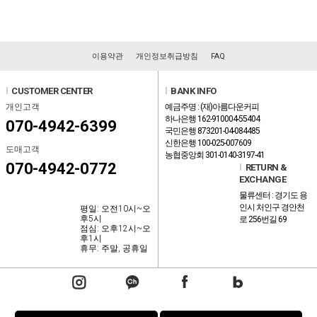
이용약관
개인정보취급방침
FAQ
l
CUSTOMER CENTER
l
BANK INFO
개인고객
예금주명 : (재)아름다운커피
하나은행 162-910004-55404
070-4942-6399
국민은행 873201-04-084485
신한은행 100-025-007609
도매고객
농협중앙회 301-0140-3197-41
070-4942-0772
l
RETURN &
EXCHANGE
물류센터 : 경기도 용
인시 처인구 경안천
평일: 오전10시~오
후5시
로 256번길 69
점심: 오후12시~오
후1시
휴무: 주말, 공휴일