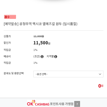
[예약발송] 공정무역 멕시코 엘메즈칼 원두 (일시품절)
상품가
12,000원
11,500
할인가
원
적립금
1%
배송비
(조건)
지역별
적립금
1%
분쇄도 및 용량선택
0
원
포인트사용 가맹점
?