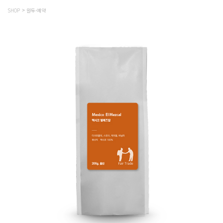
SHOP
원두-예약