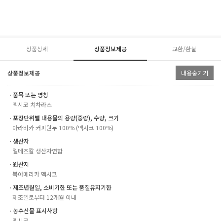
상품상세
상품정보제공
교환/환불
상품정보제공
내용숨기기
ㆍ품목 또는 명칭
멕시코 치차라스
ㆍ포장단위별 내용물의 용량(중량), 수량, 크기
아라비카 커피원두 100% (멕시코 100%)
ㆍ생산자
엘메즈칼 생산자연합
ㆍ원산지
북아메리카 멕시코
ㆍ제조년월일, 소비기한 또는 품질유지기한
제조일로부터 12개월 이내
ㆍ농수산물 표시사항
멕시코