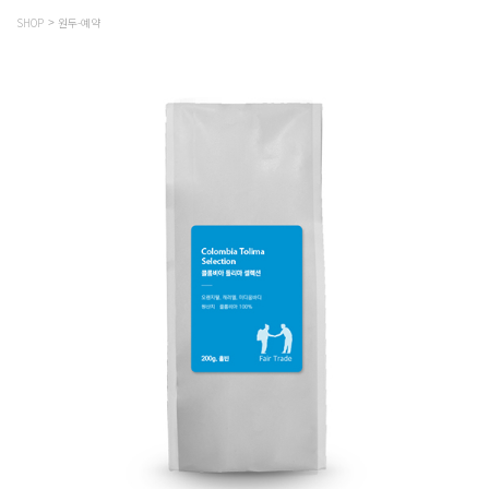
SHOP
원두-예약