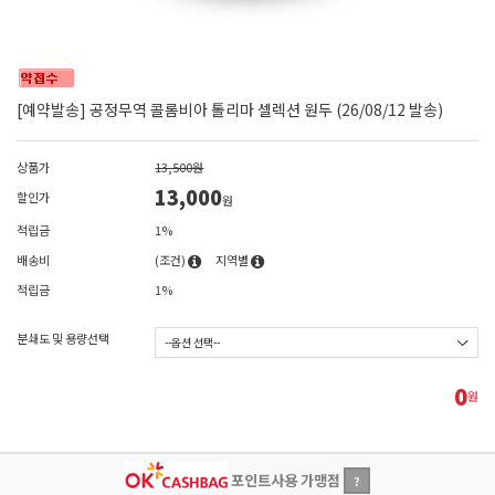
[예약발송] 공정무역 콜롬비아 톨리마 셀렉션 원두 (26/08/12 발송)
상품가
13,500원
13,000
할인가
원
적립금
1%
배송비
(조건)
지역별
적립금
1%
분쇄도 및 용량선택
0
원
포인트사용 가맹점
?