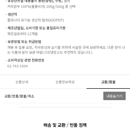
ㆍ포장단위별 내용물의 용량(중량), 수량, 크기
커피원두 100%(콜롬비아) 200g/500g 중 선택
ㆍ생산자
플라나다 유기농 생산자 협회(ASOPEP)
ㆍ제조년월일, 소비기한 또는 품질유지기한
제조일로부터 12개월
ㆍ보관방법 또는 취급방법
개봉 후 밀봉 요망, 직사광선과 습기를 피하여 서늘한 곳에 보관하세요. 다른 향이 나
는 식품과 분리 보관 바랍니다(냉장고는 추천하지 않습니다.)
ㆍ소비자상담 관련 전화번호
02-743-1004
상품상세
상품정보제공
교환/환불
교환/반품/환불/취소
내용숨기기