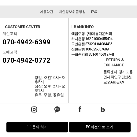
이용약관
개인정보취급방침
FAQ
l
CUSTOMER CENTER
l
BANK INFO
개인고객
예금주명 : (재)아름다운커피
하나은행 162-910004-55404
070-4942-6399
국민은행 873201-04-084485
신한은행 100-025-007609
도매고객
농협중앙회 301-0140-3197-41
070-4942-0772
l
RETURN &
EXCHANGE
물류센터 : 경기도 용
인시 처인구 경안천
평일: 오전10시~오
후5시
로 256번길 69
점심: 오후12시~오
후1시
휴무: 주말, 공휴일
1:1문의 하기
PC버전으로 보기