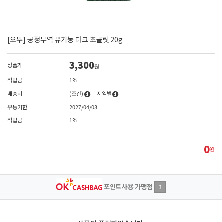
[오뚜] 공정무역 유기농 다크 초콜릿 20g
3,300
상품가
원
적립금
1%
배송비
(조건)
지역별
유통기한
2027/04/03
적립금
1%
0
원
포인트사용 가맹점
?