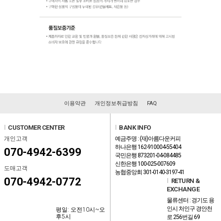
이용약관
개인정보취급방침
FAQ
l
CUSTOMER CENTER
l
BANK INFO
개인고객
예금주명 : (재)아름다운커피
하나은행 162-910004-55404
070-4942-6399
국민은행 873201-04-084485
신한은행 100-025-007609
도매고객
농협중앙회 301-0140-3197-41
070-4942-0772
l
RETURN &
EXCHANGE
물류센터 : 경기도 용
인시 처인구 경안천
평일: 오전10시~오
후5시
로 256번길 69