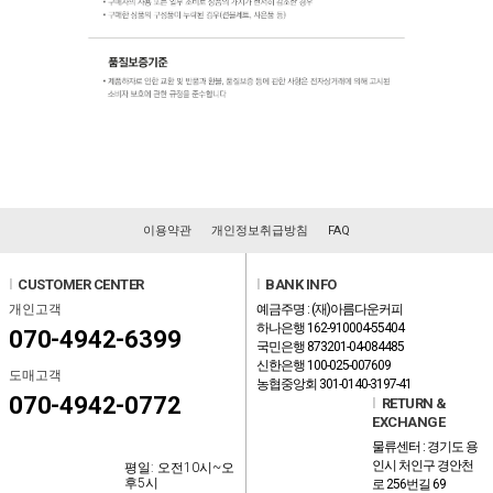
이용약관
개인정보취급방침
FAQ
l
CUSTOMER CENTER
l
BANK INFO
개인고객
예금주명 : (재)아름다운커피
하나은행 162-910004-55404
070-4942-6399
국민은행 873201-04-084485
신한은행 100-025-007609
도매고객
농협중앙회 301-0140-3197-41
070-4942-0772
l
RETURN &
EXCHANGE
물류센터 : 경기도 용
인시 처인구 경안천
평일: 오전10시~오
후5시
로 256번길 69