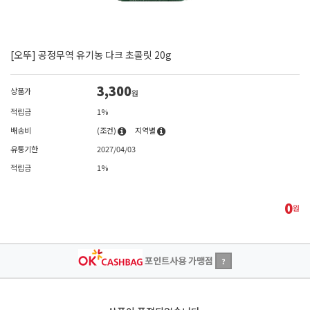
[오뚜] 공정무역 유기농 다크 초콜릿 20g
3,300
상품가
원
적립금
1%
배송비
(조건)
지역별
유통기한
2027/04/03
적립금
1%
0
원
포인트사용 가맹점
?