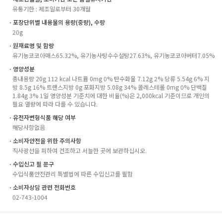
유통기한 : 제조일로부터 30개월
ㆍ포장단위별 내용물의 용량(중량), 수량
20g
ㆍ원재료명 및 함량
유기농코코아매스65.32%, 유기농사탕수수설탕27.63%, 유기농코코아버터7.05%
ㆍ영양성분
총내용량 20g 112 kcal 나트륨 0mg 0% 탄수화물 7.12g 2% 당류 5.54g 6% 지
방 8.5g 16% 트랜스지방 0g 포화지방 5.08g 34% 콜레스테롤 0mg 0% 단백질
1.84g 3% 1일 영양성분 기준치에 대한 비율(%)은 2,000kcal 기준이므로 개인의
필요 열량에 따라 다를 수 있습니다.
ㆍ유전자변형식품 해당 여부
해당사항없음
ㆍ소비자안전을 위한 주의사항
직사광선을 피하여 건조하고 서늘한 곳에 보관하십시오.
ㆍ수입신고 필 문구
수입식품안전관리 특별법에 따른 수입신고를 필함
ㆍ소비자상담 관련 전화번호
02-743-1004