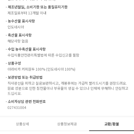
ㆍ제조년월일, 소비기한 또는 품질유지기한
제조일로부터 12개월 이내
ㆍ농수산물 표시사항
인도네시아
ㆍ축산물 표시사항
해당사항 없음
ㆍ수입 농수축산물 표시사항
수입식품안전관리특별법에 따른 수입신고를 필함
ㆍ상품구성
아라비카 커피원두 100% (인도네시아 100%)
ㆍ보관방법 또는 취급방법
직사광선을 피하고 실온보관하시고, 개봉후에는 가급적 빨리드시기를 권장드려요.
원료 성분으로 인한 침전물이나 부유물이 생길 수 있으나 인체에 무해하니 안심하고
드십시오.
ㆍ소비자상담 관련 전화번호
027431004
상품상세
상품정보제공
교환/환불