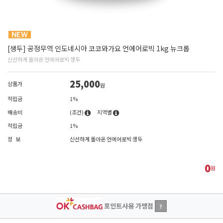
[생두] 공정무역 인도네시아 코코와가요 언에어로빅 1kg 뉴크롭
신선하게 돌아온 언에어로빅 생두
25,000
상품가
원
적립금
1%
배송비
(조건)
지역별
적립금
1%
정 보
신선하게 돌아온 언에어로빅 생두
0
원
포인트사용 가맹점
?