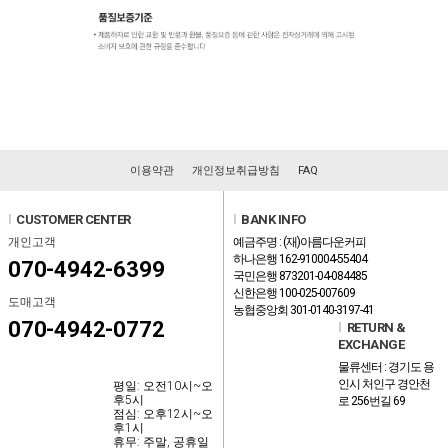
이용약관
개인정보취급방침
FAQ
l
CUSTOMER CENTER
l
BANK INFO
개인고객
예금주명 : (재)아름다운커피
하나은행 162-910004-55404
070-4942-6399
국민은행 873201-04-084485
신한은행 100-025-007609
도매고객
농협중앙회 301-0140-3197-41
070-4942-0772
l
RETURN &
EXCHANGE
물류센터 : 경기도 용
인시 처인구 경안천
평일: 오전10시~오
후5시
로 256번길 69
점심: 오후12시~오
후1시
휴무: 주말, 공휴일