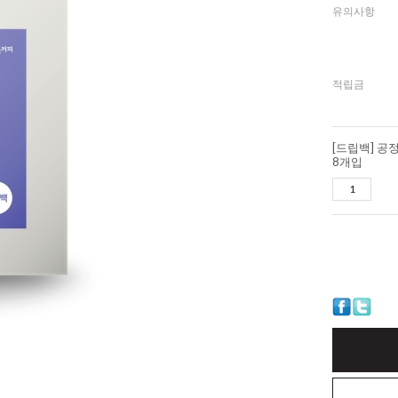
유의사항
적립금
[드립백] 
8개입