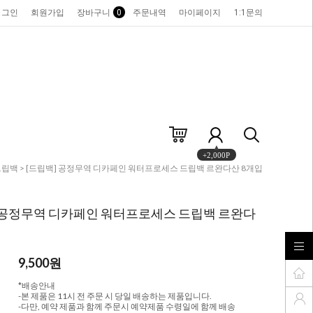
로그인
회원가입
장바구니
0
주문내역
마이페이지
1:1문의
+2,000P
드립백
> [드립백] 공정무역 디카페인 워터프로세스 드립백 르완다산 8개입
 공정무역 디카페인 워터프로세스 드립백 르완다
9,500
원
*배송안내
-본 제품은 11시 전 주문 시 당일 배송하는 제품입니다.
-다만, 예약 제품과 함께 주문시 예약제품 수령일에 함께 배송