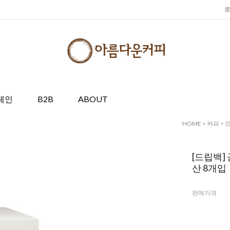
페인
B2B
ABOUT
HOME
>
커피
>
[드립백]
산 8개입
판매가격