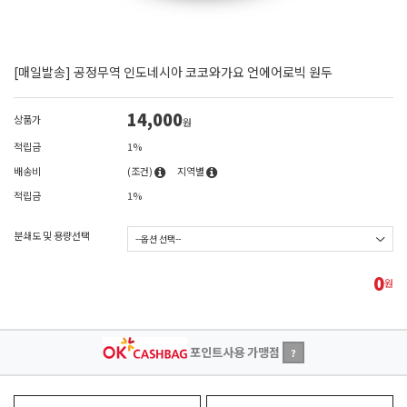
[매일발송] 공정무역 인도네시아 코코와가요 언에어로빅 원두
14,000
상품가
원
적립금
1%
배송비
(조건)
지역별
적립금
1%
분쇄도 및 용량선택
0
원
포인트사용 가맹점
?