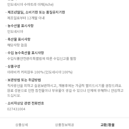
인도네시아 수마트라 아체(Ache)
ㆍ제조년월일, 소비기한 또는 품질유지기한
제조일로부터 12개월 이내
ㆍ농수산물 표시사항
인도네시아
ㆍ축산물 표시사항
해당사항 없음
ㆍ수입 농수축산물 표시사항
수입식품안전관리특별법에 따른 수입신고를 필함
ㆍ상품구성
아라비카 커피원두 100% (인도네시아 100%)
ㆍ보관방법 또는 취급방법
직사광선을 피하고 실온보관하시고, 개봉후에는 가급적 빨리드시기를 권장드려요.
원료 성분으로 인한 침전물이나 부유물이 생길 수 있으나 인체에 무해하니 안심하고
드십시오.
ㆍ소비자상담 관련 전화번호
027431004
상품상세
상품정보제공
교환/환불