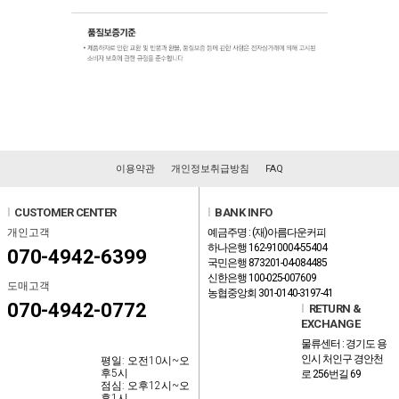
이용약관
개인정보취급방침
FAQ
l
CUSTOMER CENTER
l
BANK INFO
개인고객
예금주명 : (재)아름다운커피
하나은행 162-910004-55404
070-4942-6399
국민은행 873201-04-084485
신한은행 100-025-007609
도매고객
농협중앙회 301-0140-3197-41
070-4942-0772
l
RETURN &
EXCHANGE
물류센터 : 경기도 용
인시 처인구 경안천
평일: 오전10시~오
후5시
로 256번길 69
점심: 오후12시~오
후1시