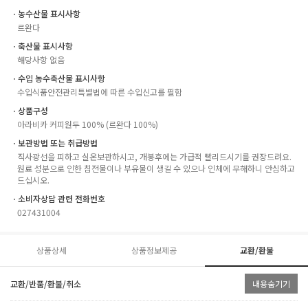
ㆍ농수산물 표시사항
르완다
ㆍ축산물 표시사항
해당사항 없음
ㆍ수입 농수축산물 표시사항
수입식품안전관리특별법에 따른 수입신고를 필함
ㆍ상품구성
아라비카 커피원두 100% (르완다 100%)
ㆍ보관방법 또는 취급방법
직사광선을 피하고 실온보관하시고, 개봉후에는 가급적 빨리드시기를 권장드려요.
원료 성분으로 인한 침전물이나 부유물이 생길 수 있으나 인체에 무해하니 안심하고
드십시오.
ㆍ소비자상담 관련 전화번호
027431004
상품상세
상품정보제공
교환/환불
교환/반품/환불/취소
내용숨기기