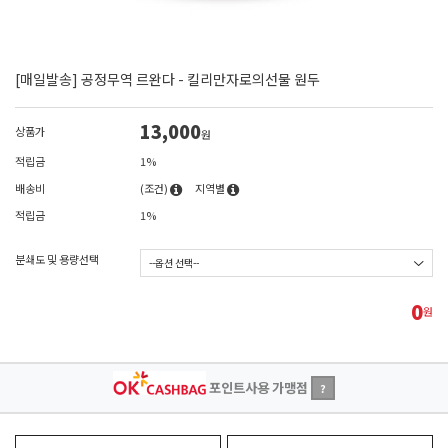
[매일발송] 공정무역 르완다 - 킬리만자로의선물 원두
13,000
상품가
원
적립금
1%
배송비
(조건)
지역별
적립금
1%
분쇄도 및 용량선택
0
원
포인트사용 가맹점
?