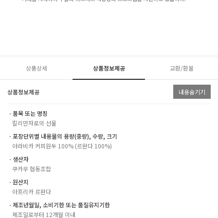
상품상세
상품정보제공
교환/환불
상품정보제공
내용숨기기
ㆍ품목 또는 명칭
킬리만자로의 선물
ㆍ포장단위별 내용물의 용량(중량), 수량, 크기
아라비카 커피원두 100% (르완다 100%)
ㆍ생산자
쿠카무 협동조합
ㆍ원산지
아프리카 르완다
ㆍ제조년월일, 소비기한 또는 품질유지기한
제조일로부터 12개월 이내