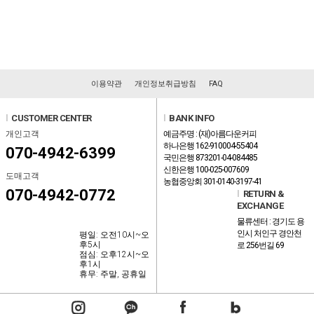
이용약관
개인정보취급방침
FAQ
l
CUSTOMER CENTER
l
BANK INFO
개인고객
예금주명 : (재)아름다운커피
하나은행 162-910004-55404
070-4942-6399
국민은행 873201-04-084485
신한은행 100-025-007609
도매고객
농협중앙회 301-0140-3197-41
070-4942-0772
l
RETURN &
EXCHANGE
물류센터 : 경기도 용
인시 처인구 경안천
평일: 오전10시~오
후5시
로 256번길 69
점심: 오후12시~오
후1시
휴무: 주말, 공휴일