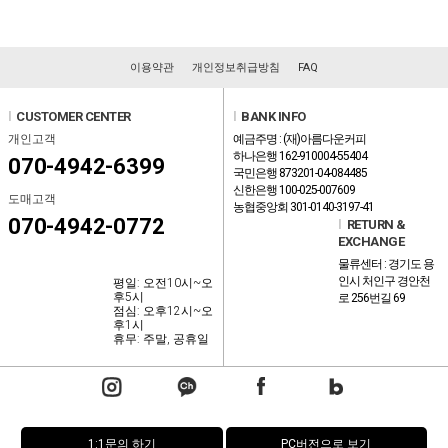
이용약관
개인정보취급방침
FAQ
l
CUSTOMER CENTER
l
BANK INFO
개인고객
예금주명 : (재)아름다운커피
하나은행 162-910004-55404
070-4942-6399
국민은행 873201-04-084485
신한은행 100-025-007609
도매고객
농협중앙회 301-0140-3197-41
070-4942-0772
l
RETURN &
EXCHANGE
물류센터 : 경기도 용
인시 처인구 경안천
평일: 오전10시~오
후5시
로 256번길 69
점심: 오후12시~오
후1시
휴무: 주말, 공휴일
1:1문의 하기
PC버전으로 보기