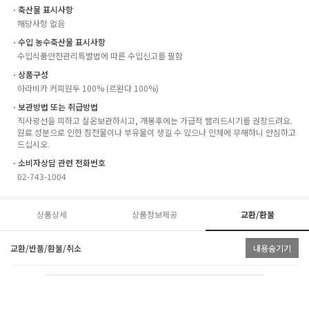
ㆍ축산물 표시사항
해당사항 없음
ㆍ수입 농수축산물 표시사항
수입식품안전관리특별법에 따른 수입신고를 필함
ㆍ상품구성
아라비카 커피원두 100% (르완다 100%)
ㆍ보관방법 또는 취급방법
직사광선을 피하고 실온보관하시고, 개봉후에는 가급적 빨리드시기를 권장드려요.
원료 성분으로 인한 침전물이나 부유물이 생길 수 있으나 인체에 무해하니 안심하고
드십시오.
ㆍ소비자상담 관련 전화번호
02-743-1004
상품상세
상품정보제공
교환/환불
교환/반품/환불/취소
내용숨기기