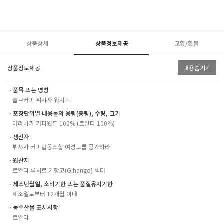
상품상세
상품정보제공
교환/환불
상품정보제공
내용숨기기
ㆍ품목 또는 명칭
솔브커피 뷔샤자 워시드
ㆍ포장단위별 내용물의 용량(중량), 수량, 크기
아라비카 커피원두 100% (르완다 100%)
ㆍ생산자
뷔샤자 커피협동조합 여성그룹 쿵가하라
ㆍ원산지
르완다 루치로 기항고(Gihango) 섹터
ㆍ제조년월일, 소비기한 또는 품질유지기한
제조일로부터 12개월 이내
ㆍ농수산물 표시사항
르완다