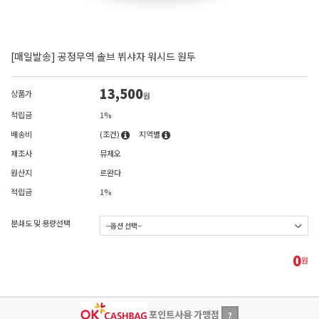
[매일발송] 공정무역 솔브 뷔샤자 워시드 원두
13,500
상품가
원
적립금
1%
배송비
(조건)
지역별
제조사
뮤제오
원산지
르완다
적립금
1%
분쇄도 및 용량선택
0
원
포인트사용 가맹점
?