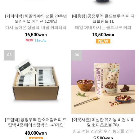
[커피티백] 히말라야의 선물 20주년
[대용량] 공정무역 콜드브루 커피 다
오리지널 에디션 12개입
크블렌드 1L
다시 돌아온 싱글백, 네팔 커피티백
매일 꺼내 마시는 콜드브루 커피
16,500won
13,500won
03
04
[드립백] 공정무역 탄소저감커피 드
[이웃사촌] 미실란 유기농 비건 시리
립백 4종 테이스팅박스 - 40개입
얼 현미초코볼 70g
믿고 먹는 건강한 우리 농산물 간식
48,000won
5,500won