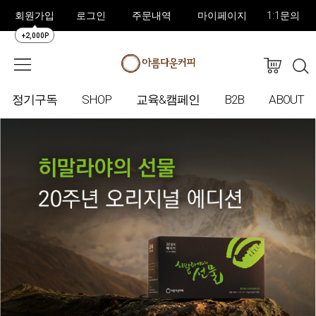
회원가입
로그인
주문내역
마이페이지
1:1문의
+2,000P
정기구독
SHOP
교육&캠페인
B2B
ABOUT