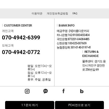
이용약관
개인정보취급방침
FAQ
l
CUSTOMER CENTER
l
BANK INFO
개인고객
예금주명 : (재)아름다운커피
하나은행 162-910004-55404
070-4942-6399
국민은행 873201-04-084485
신한은행 100-025-007609
도매고객
농협중앙회 301-0140-3197-41
070-4942-0772
l
RETURN &
EXCHANGE
물류센터 : 경기도 용
인시 처인구 경안천
평일: 오전10시~오
후5시
로 256번길 69
점심: 오후12시~오
후1시
휴무: 주말, 공휴일
1:1문의 하기
PC버전으로 보기