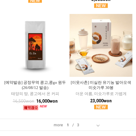
[예약발송] 공정무역 콩고,콩go 원두
[이웃사촌] 미실란 유기농 발아오색
(26/08/12 발송)
미숫가루 30봉
태양의 땅, 콩고에서 온 커피
더운 여름, 미숫가루로 가볍게
23,000won
16,500won
16,000won
more
1
/
3