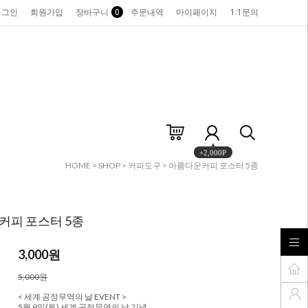
로그인
회원가입
장바구니
0
주문내역
마이페이지
1:1문의
+2,000P
HOME
>
SHOP
>
커피도구
> 아름다운커피 포스터 5종
커피 포스터 5종
3,000
원
5,000원
< 세계 공정무역의 날 EVENT >
5월 9일(토) 세계 공정무역의 날 기념