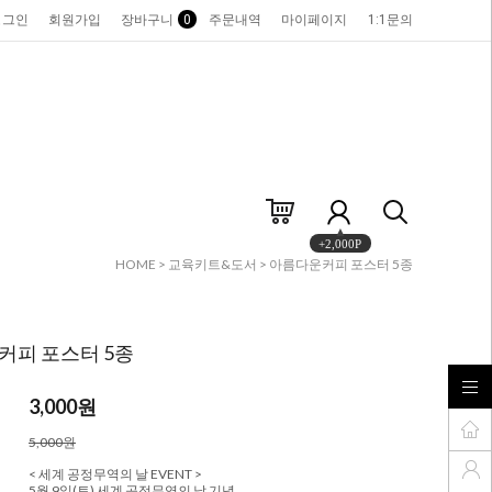
로그인
회원가입
장바구니
0
주문내역
마이페이지
1:1문의
+2,000P
HOME
>
교육키트&도서
> 아름다운커피 포스터 5종
커피 포스터 5종
3,000
원
5,000원
< 세계 공정무역의 날 EVENT >
5월 9일(토) 세계 공정무역의 날 기념