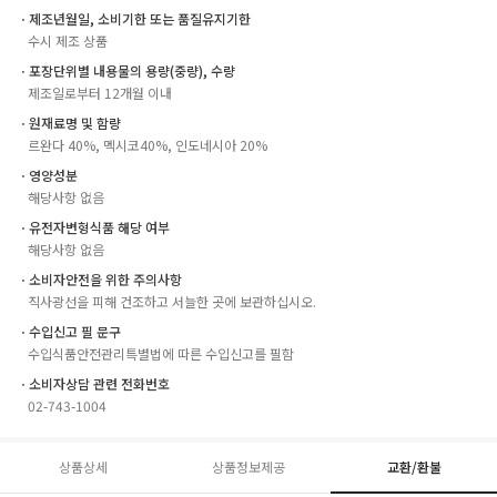
ㆍ제조년월일, 소비기한 또는 품질유지기한
수시 제조 상품
ㆍ포장단위별 내용물의 용량(중량), 수량
제조일로부터 12개월 이내
ㆍ원재료명 및 함량
르완다 40%, 멕시코40%, 인도네시아 20%
ㆍ영양성분
해당사항 없음
ㆍ유전자변형식품 해당 여부
해당사항 없음
ㆍ소비자안전을 위한 주의사항
직사광선을 피해 건조하고 서늘한 곳에 보관하십시오.
ㆍ수입신고 필 문구
수입식품안전관리특별법에 따른 수입신고를 필함
ㆍ소비자상담 관련 전화번호
02-743-1004
상품상세
상품정보제공
교환/환불