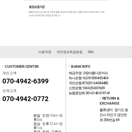
이용약관
개인정보취급방침
FAQ
l
CUSTOMER CENTER
l
BANK INFO
개인고객
예금주명 : (재)아름다운커피
하나은행 162-910004-55404
070-4942-6399
국민은행 873201-04-084485
신한은행 100-025-007609
도매고객
농협중앙회 301-0140-3197-41
070-4942-0772
l
RETURN &
EXCHANGE
물류센터 : 경기도 용
인시 처인구 경안천
평일: 오전10시~오
후5시
로 256번길 69
점심: 오후12시~오
후1시