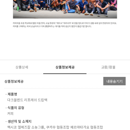
상품상세
상품정보제공
교환/환불
상품정보제공
내용숨기기
ㆍ제품명
다크블렌드 리프레쉬 드립백
ㆍ식품의 유형
커피
ㆍ생산자 및 소재지
멕시코 엘메즈칼 소농그룹, 쿠카무 협동조합 페르마타가요 협동조합