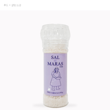
푸드
설탕/소금