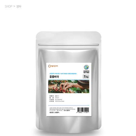
SHOP
생두