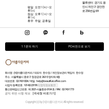
물류센터 : 경기도 용
인시 처인구 경안천
평일: 오전10시~오
후5시
로 256번길 69
점심: 오후12시~오
후1시
휴무: 주말, 공휴일
1:1문의 하기
PC버전으로 보기
회사명 : (재)아름다운커피 / 대표자 : 한수정 / 개인정보관리 책임자 : 한수정
주소 : 서울특별시 종로구 창경궁로 263 우정타워 4층
대표번호 : 02-743-1004 / 메일 : help@beautifulcoffee.com
사업자 등록번호 : 101-82-23199
통신판매업신고번호 : 제 2021-서울종로-0104 호 / FAX : 02-743-1773
공익 위반 사항 제보 :
[국세청 바로가기]
Copyright (c) by (재)아름다운커피 All rights reserved.