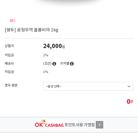
[생두] 공정무역 콜롬비아 1kg
24,000
상품가
원
적립금
1%
배송비
(조건)
지역별
적립금
1%
생두 용량
0
원
포인트사용 가맹점
?