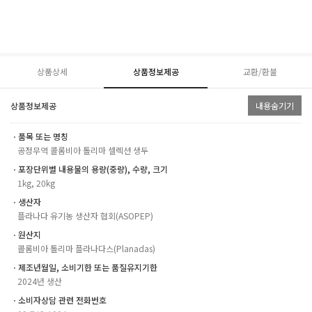
상품상세
상품정보제공
교환/환불
상품정보제공
내용숨기기
ㆍ품목 또는 명칭
공정무역 콜롬비아 톨리마 셀렉션 생두
ㆍ포장단위별 내용물의 용량(중량), 수량, 크기
1kg, 20kg
ㆍ생산자
플라나다 유기농 생산자 협회(ASOPEP)
ㆍ원산지
콜롬비아 톨리마 플라나다스(Planadas)
ㆍ제조년월일, 소비기한 또는 품질유지기한
2024년 생산
ㆍ소비자상담 관련 전화번호