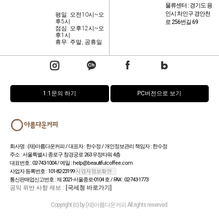
물류센터 : 경기도 용
인시 처인구 경안천
평일: 오전10시~오
후5시
로 256번길 69
점심: 오후12시~오
후1시
휴무: 주말, 공휴일
1:1문의 하기
PC버전으로 보기
회사명 : (재)아름다운커피 / 대표자 : 한수정 / 개인정보관리 책임자 : 한수정
주소 : 서울특별시 종로구 창경궁로 263 우정타워 4층
대표번호 : 02-743-1004 / 메일 : help@beautifulcoffee.com
사업자 등록번호 : 101-82-23199
통신판매업신고번호 : 제 2021-서울종로-0104 호 / FAX : 02-743-1773
공익 위반 사항 제보 :
[국세청 바로가기]
Copyright (c) by (재)아름다운커피 All rights reserved.