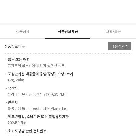
상품상세
상품정보제공
교환/환불
상품정보제공
내용숨기기
ㆍ품목 또는 명칭
공정무역 콜롬비아 톨리마 셀렉션 생두
ㆍ포장단위별 내용물의 용량(중량), 수량, 크기
1kg, 20kg
ㆍ생산자
플라나다 유기농 생산자 협회(ASOPEP)
ㆍ원산지
콜롬비아 톨리마 플라나다스(Planadas)
ㆍ제조년월일, 소비기한 또는 품질유지기한
2024년 생산
ㆍ소비자상담 관련 전화번호