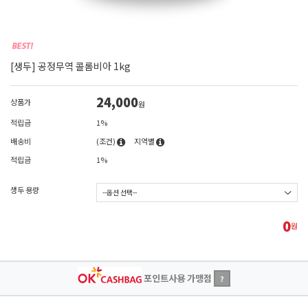
[생두] 공정무역 콜롬비아 1kg
24,000
상품가
원
적립금
1%
배송비
(조건)
지역별
적립금
1%
생두 용량
0
원
포인트사용 가맹점
?