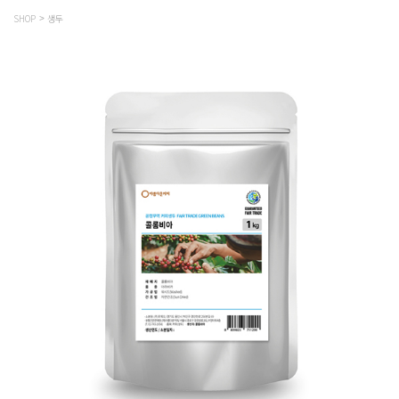
SHOP
생두