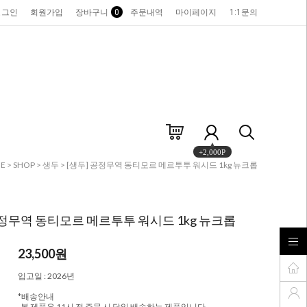
로그인
회원가입
장바구니
0
주문내역
마이페이지
1:1문의
+2,000P
E
>
SHOP
>
생두
> [생두] 공정무역 동티모르 메르투투 워시드 1kg 뉴크롭
공정무역 동티모르 메르투투 워시드 1kg 뉴크롭
23,500
원
입고일 : 2026년
*배송안내
-본 제품은 11시 전 주문 시 당일 배송하는 제품입니다.