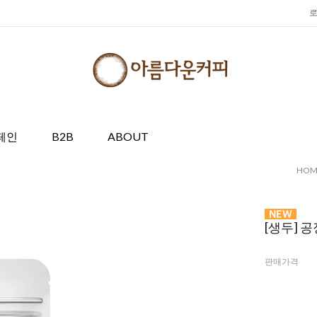
페인
B2B
ABOUT
HOM
[생두] 
판매가격