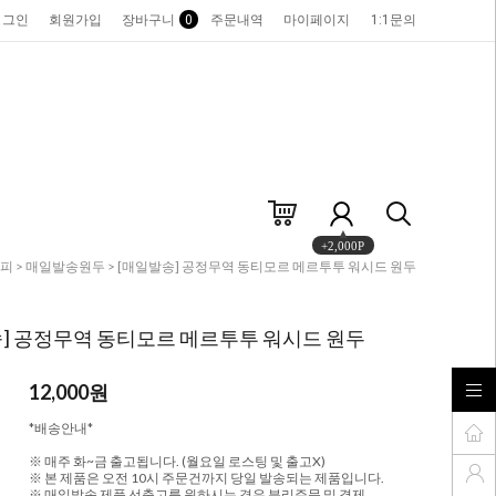
로그인
회원가입
장바구니
0
주문내역
마이페이지
1:1문의
+2,000P
피
>
매일발송원두
> [매일발송] 공정무역 동티모르 메르투투 워시드 원두
] 공정무역 동티모르 메르투투 워시드 원두
12,000원
*배송안내*
※ 매주 화~금 출고됩니다. (월요일 로스팅 및 출고X)
※ 본 제품은 오전 10시 주문건까지 당일 발송되는 제품입니다.
※ 매일발송 제품 선출고를 원하시는 경우 분리주문 및 결제