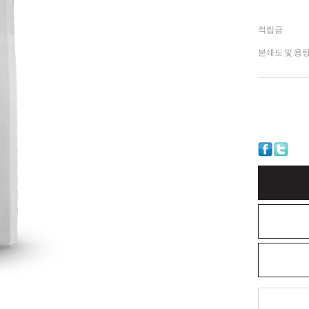
적립금
분쇄도 및 용