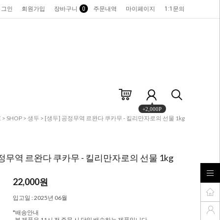
로그인
회원가입
장바구니
0
주문내역
마이페이지
1:1문의
+2,000P
E
>
SHOP
>
생두
> [생두] 공정무역 르완다 쿠카무 - 킬리만자로의 선물 1kg
공정무역 르완다 쿠카무 - 킬리만자로의 선물 1kg
22,000
원
입고일 : 2025년 06월
*배송안내
-본 제품은 11시 전 주문 시 당일 배송하는 제품입니다.