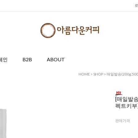
페인
B2B
ABOUT
HOME
>
SHOP
>
매일발송(200g,500
[매일발송
펙트키부
판매가격