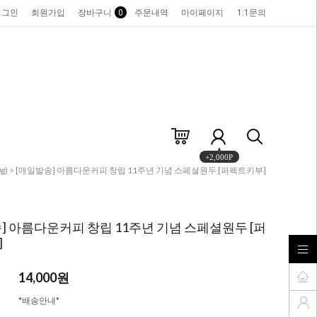
로그인
회원가입
장바구니
0
주문내역
마이페이지
1:1문의
+2,000P
g)
> [매일발송] 아름다운커피 창립 11주년 기념 스페셜원두 [퍼펙트키부]
] 아름다운커피 창립 11주년 기념 스페셜원두 [퍼
]
14,000원
*배송안내*