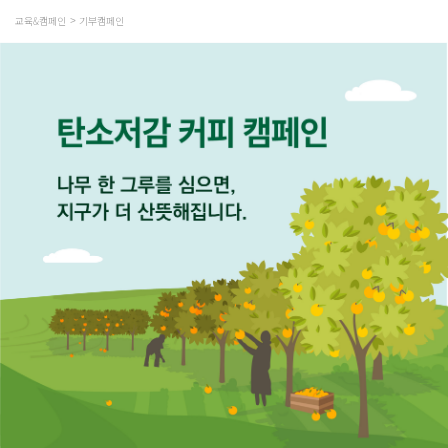
교육&캠페인
기부캠페인