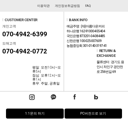
이용약관
개인정보취급방침
FAQ
l
CUSTOMER CENTER
l
BANK INFO
개인고객
예금주명 : (재)아름다운커피
하나은행 162-910004-55404
070-4942-6399
국민은행 873201-04-084485
신한은행 100-025-007609
도매고객
농협중앙회 301-0140-3197-41
070-4942-0772
l
RETURN &
EXCHANGE
물류센터 : 경기도 용
인시 처인구 경안천
평일: 오전10시~오
후5시
로 256번길 69
점심: 오후12시~오
후1시
휴무: 주말, 공휴일
1:1문의 하기
PC버전으로 보기