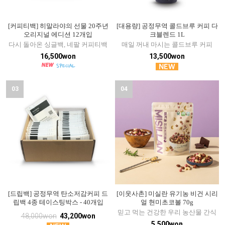
[커피티백] 히말라야의 선물 20주년
[대용량] 공정무역 콜드브루 커피 다
오리지널 에디션 12개입
크블렌드 1L
다시 돌아온 싱글백, 네팔 커피티백
매일 꺼내 마시는 콜드브루 커피
16,500won
13,500won
03
04
[드립백] 공정무역 탄소저감커피 드
[이웃사촌] 미실란 유기농 비건 시리
립백 4종 테이스팅박스 - 40개입
얼 현미초코볼 70g
믿고 먹는 건강한 우리 농산물 간식
48,000won
43,200won
5,500won