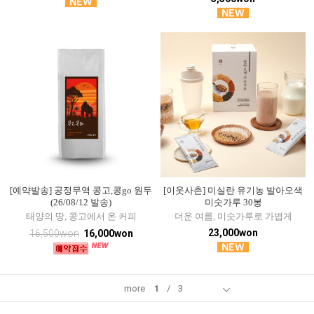
[예약발송] 공정무역 콩고,콩go 원두
[이웃사촌] 미실란 유기농 발아오색
(26/08/12 발송)
미숫가루 30봉
태양의 땅, 콩고에서 온 커피
더운 여름, 미숫가루로 가볍게
23,000won
16,500won
16,000won
more
1
/
3