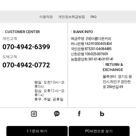
이용약관
개인정보취급방침
FAQ
l
CUSTOMER CENTER
l
BANK INFO
개인고객
예금주명 : (재)아름다운커피
하나은행 162-910004-55404
070-4942-6399
국민은행 873201-04-084485
신한은행 100-025-007609
도매고객
농협중앙회 301-0140-3197-41
070-4942-0772
l
RETURN &
EXCHANGE
물류센터 : 경기도 용
인시 처인구 경안천
평일: 오전10시~오
후5시
로 256번길 69
점심: 오후12시~오
후1시
휴무: 주말, 공휴일
1:1문의 하기
PC버전으로 보기