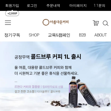
회원가입
로그인
주문내역
마이페이지
1:1문의
+2,000P
정기구독
SHOP
교육&캠페인
B2B
ABOUT