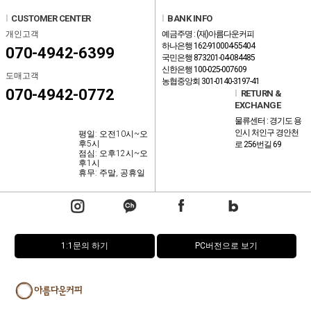
l
CUSTOMER CENTER
l
BANK INFO
개인고객
예금주명 : (재)아름다운커피
하나은행 162-910004-55404
070-4942-6399
국민은행 873201-04-084485
신한은행 100-025-007609
도매고객
농협중앙회 301-0140-3197-41
070-4942-0772
l
RETURN &
EXCHANGE
물류센터 : 경기도 용
인시 처인구 경안천
평일: 오전10시~오
후5시
로 256번길 69
점심: 오후12시~오
후1시
휴무: 주말, 공휴일
1:1문의 하기
PC버전으로 보기