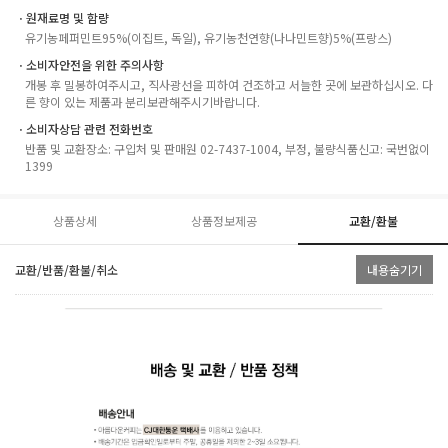
ㆍ원재료명 및 함량
유기농페퍼민트95%(이집트, 독일), 유기농천연향(나나민트향)5%(프랑스)
ㆍ소비자안전을 위한 주의사항
개봉 후 밀봉하여주시고, 직사광선을 피하여 건조하고 서늘한 곳에 보관하십시오. 다
른 향이 있는 제품과 분리보관해주시기바랍니다.
ㆍ소비자상담 관련 전화번호
반품 및 교환장소: 구입처 및 판매원 02-7437-1004, 부정, 불량식품신고: 국번없이
1399
상품상세
상품정보제공
교환/환불
교환/반품/환불/취소
내용숨기기