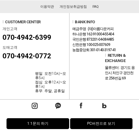
이용약관
개인정보취급방침
FAQ
l
CUSTOMER CENTER
l
BANK INFO
개인고객
예금주명 : (재)아름다운커피
하나은행 162-910004-55404
070-4942-6399
국민은행 873201-04-084485
신한은행 100-025-007609
도매고객
농협중앙회 301-0140-3197-41
070-4942-0772
l
RETURN &
EXCHANGE
물류센터 : 경기도 용
인시 처인구 경안천
평일: 오전10시~오
후5시
로 256번길 69
점심: 오후12시~오
후1시
휴무: 주말, 공휴일
1:1문의 하기
PC버전으로 보기