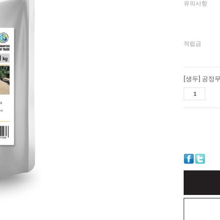
유의사항
적립금
[생두] 공정