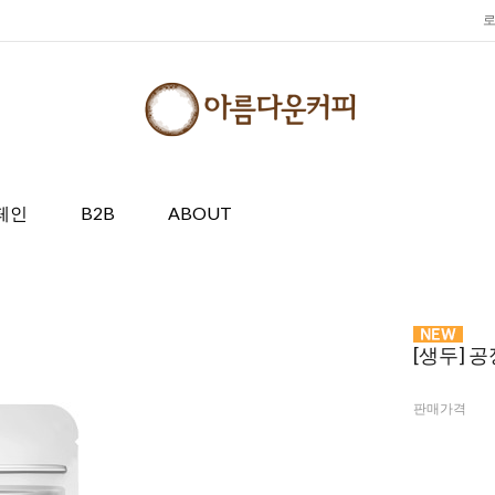
페인
B2B
ABOUT
[생두] 
판매가격