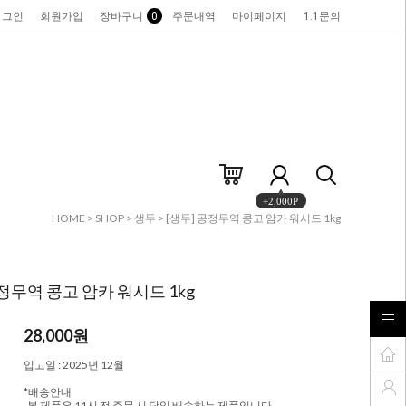
로그인
회원가입
장바구니
0
주문내역
마이페이지
1:1문의
+2,000P
HOME
>
SHOP
>
생두
> [생두] 공정무역 콩고 암카 워시드 1kg
공정무역 콩고 암카 워시드 1kg
28,000
원
입고일 : 2025년 12월
*배송안내
-본 제품은 11시 전 주문 시 당일 배송하는 제품입니다.