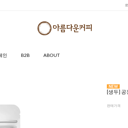
페인
B2B
ABOUT
[생두] 
판매가격