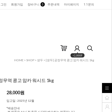
로그인
회원가입
장바구니
0
주문내역
마이페이지
1:1문의
+2,000P
HOME
>
SHOP
>
생두
> [생두] 공정무역 콩고 암카 워시드 1kg
공정무역 콩고 암카 워시드 1kg
28,000
원
입고일 : 2025년 12월
*배송안내
-본 제품은 11시 전 주문 시 당일 배송하는 제품입니다.