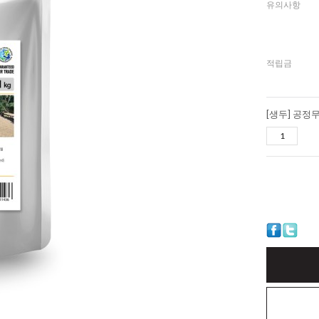
유의사항
적립금
[생두] 공정