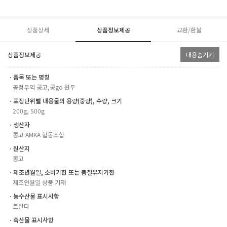
상품상세
상품정보제공
교환/환불
상품정보제공
내용숨기기
ㆍ품목 또는 명칭
공정무역 콩고,콩go 원두
ㆍ포장단위별 내용물의 용량(중량), 수량, 크기
200g, 500g
ㆍ생산자
콩고 AMKA 협동조합
ㆍ원산지
콩고
ㆍ제조년월일, 소비기한 또는 품질유지기한
제조연월일 상품 기재
ㆍ농수산물 표시사항
르완다
ㆍ축산물 표시사항