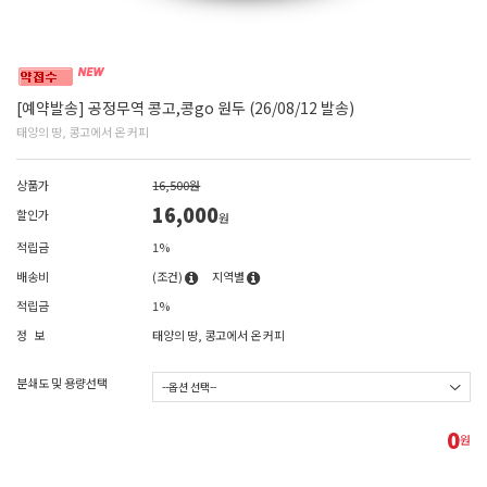
[예약발송] 공정무역 콩고,콩go 원두 (26/08/12 발송)
태양의 땅, 콩고에서 온 커피
상품가
16,500원
16,000
할인가
원
적립금
1%
배송비
(조건)
지역별
적립금
1%
정 보
태양의 땅, 콩고에서 온 커피
분쇄도 및 용량선택
0
원