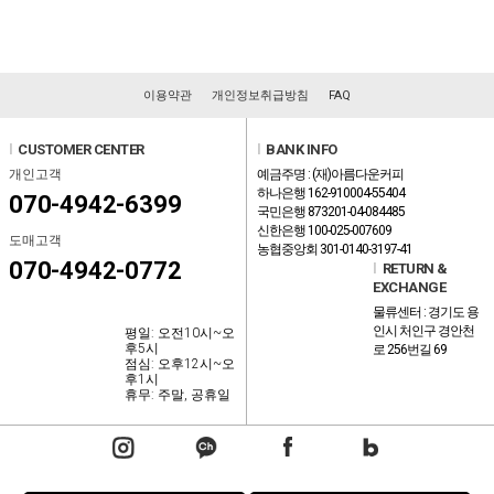
이용약관
개인정보취급방침
FAQ
l
CUSTOMER CENTER
l
BANK INFO
개인고객
예금주명 : (재)아름다운커피
하나은행 162-910004-55404
070-4942-6399
국민은행 873201-04-084485
신한은행 100-025-007609
도매고객
농협중앙회 301-0140-3197-41
070-4942-0772
l
RETURN &
EXCHANGE
물류센터 : 경기도 용
인시 처인구 경안천
평일: 오전10시~오
후5시
로 256번길 69
점심: 오후12시~오
후1시
휴무: 주말, 공휴일