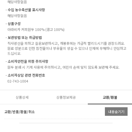
해당사항없음
ㆍ수입 농수축산물 표시사항
해당사항없음
ㆍ상품구성
아라비카 커피원두 100% (콩고 100%)
ㆍ보관방법 또는 취급방법
직사광선을 피하고 실온보관하시고, 개봉후에는 가급적 빨리드시기를 권장드려요.
원료 성분으로 인한 침전물이나 부유물이 생길 수 있으나 인체에 무해하니 안심하고
드십시오.
ㆍ소비자안전을 위한 주의사항
원두 분쇄 시 기계 사용에 주의하시고, 어린이 손에 닿지 않도록 보관해 주세요.
ㆍ소비자상담 관련 전화번호
02-743-1004
상품상세
상품정보제공
교환/환불
교환/반품/환불/취소
내용숨기기