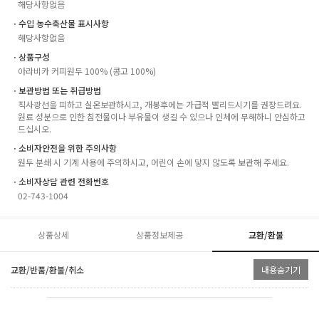
해당사항없음
ㆍ수입 농수축산물 표시사항
해당사항없음
ㆍ상품구성
아라비카 커피원두 100% (콩고 100%)
ㆍ보관방법 또는 취급방법
직사광선을 피하고 실온보관하시고, 개봉후에는 가급적 빨리드시기를 권장드려요.
원료 성분으로 인한 침전물이나 부유물이 생길 수 있으나 인체에 무해하니 안심하고
드십시오.
ㆍ소비자안전을 위한 주의사항
원두 분쇄 시 기계 사용에 주의하시고, 어린이 손에 닿지 않도록 보관해 주세요.
ㆍ소비자상담 관련 전화번호
02-743-1004
상품상세
상품정보제공
교환/환불
교환/반품/환불/취소
내용숨기기