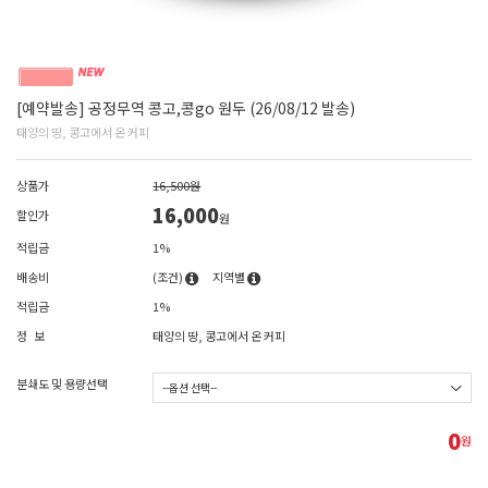
[예약발송] 공정무역 콩고,콩go 원두 (26/08/12 발송)
태양의 땅, 콩고에서 온 커피
상품가
16,500원
16,000
할인가
원
적립금
1%
배송비
(조건)
지역별
적립금
1%
정 보
태양의 땅, 콩고에서 온 커피
분쇄도 및 용량선택
0
원