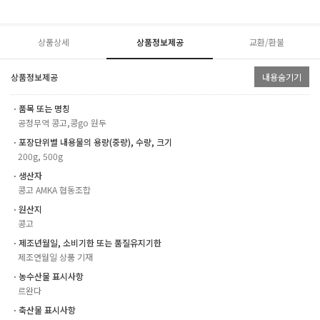
상품상세
상품정보제공
교환/환불
상품정보제공
내용숨기기
ㆍ품목 또는 명칭
공정무역 콩고,콩go 원두
ㆍ포장단위별 내용물의 용량(중량), 수량, 크기
200g, 500g
ㆍ생산자
콩고 AMKA 협동조합
ㆍ원산지
콩고
ㆍ제조년월일, 소비기한 또는 품질유지기한
제조연월일 상품 기재
ㆍ농수산물 표시사항
르완다
ㆍ축산물 표시사항