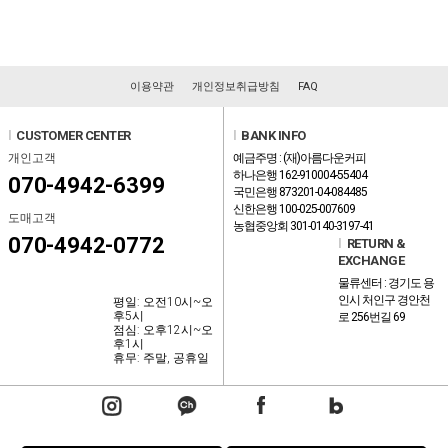
이용약관
개인정보취급방침
FAQ
l
CUSTOMER CENTER
l
BANK INFO
개인고객
예금주명 : (재)아름다운커피
하나은행 162-910004-55404
070-4942-6399
국민은행 873201-04-084485
신한은행 100-025-007609
도매고객
농협중앙회 301-0140-3197-41
070-4942-0772
l
RETURN &
EXCHANGE
물류센터 : 경기도 용
인시 처인구 경안천
평일: 오전10시~오
후5시
로 256번길 69
점심: 오후12시~오
후1시
휴무: 주말, 공휴일