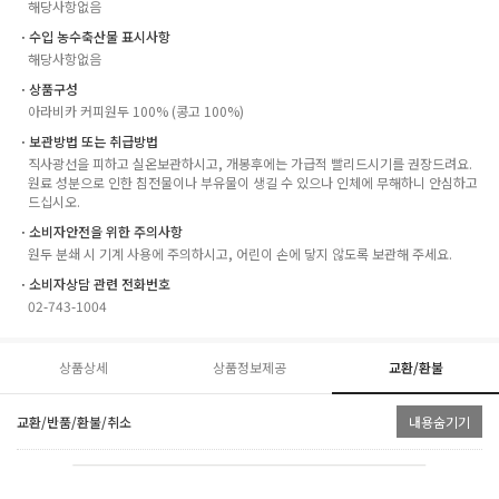
해당사항없음
ㆍ수입 농수축산물 표시사항
해당사항없음
ㆍ상품구성
아라비카 커피원두 100% (콩고 100%)
ㆍ보관방법 또는 취급방법
직사광선을 피하고 실온보관하시고, 개봉후에는 가급적 빨리드시기를 권장드려요.
원료 성분으로 인한 침전물이나 부유물이 생길 수 있으나 인체에 무해하니 안심하고
드십시오.
ㆍ소비자안전을 위한 주의사항
원두 분쇄 시 기계 사용에 주의하시고, 어린이 손에 닿지 않도록 보관해 주세요.
ㆍ소비자상담 관련 전화번호
02-743-1004
상품상세
상품정보제공
교환/환불
교환/반품/환불/취소
내용숨기기