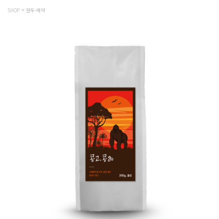
SHOP
원두-예약