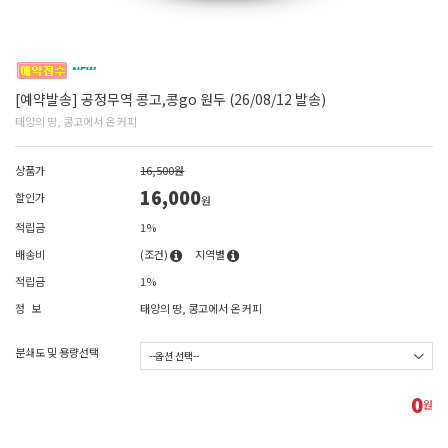
[예약발송] 공정무역 콩고,콩go 원두 (26/08/12 발송)
태양의 땅, 콩고에서 온 커피
상품가
16,500원
16,000
할인가
원
적립금
1%
배송비
(조건)
지역별
적립금
1%
정 보
태양의 땅, 콩고에서 온 커피
분쇄도 및 용량선택
0
원