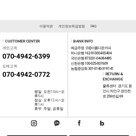
이용약관
개인정보취급방침
FAQ
l
CUSTOMER CENTER
l
BANK INFO
개인고객
예금주명 : (재)아름다운커피
하나은행 162-910004-55404
070-4942-6399
국민은행 873201-04-084485
신한은행 100-025-007609
도매고객
농협중앙회 301-0140-3197-41
070-4942-0772
l
RETURN &
EXCHANGE
물류센터 : 경기도 용
인시 처인구 경안천
평일: 오전10시~오
후5시
로 256번길 69
점심: 오후12시~오
후1시
휴무: 주말, 공휴일