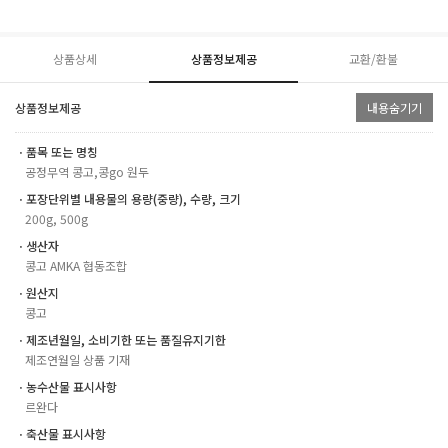
상품상세
상품정보제공
교환/환불
상품정보제공
내용숨기기
ㆍ품목 또는 명칭
공정무역 콩고,콩go 원두
ㆍ포장단위별 내용물의 용량(중량), 수량, 크기
200g, 500g
ㆍ생산자
콩고 AMKA 협동조합
ㆍ원산지
콩고
ㆍ제조년월일, 소비기한 또는 품질유지기한
제조연월일 상품 기재
ㆍ농수산물 표시사항
르완다
ㆍ축산물 표시사항