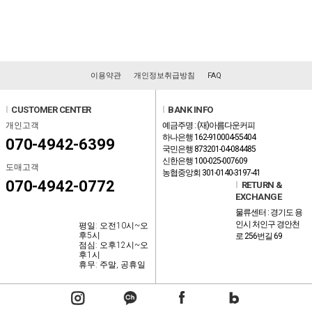
이용약관
개인정보취급방침
FAQ
l
CUSTOMER CENTER
l
BANK INFO
개인고객
예금주명 : (재)아름다운커피
하나은행 162-910004-55404
070-4942-6399
국민은행 873201-04-084485
신한은행 100-025-007609
도매고객
농협중앙회 301-0140-3197-41
070-4942-0772
l
RETURN &
EXCHANGE
물류센터 : 경기도 용
인시 처인구 경안천
평일: 오전10시~오
후5시
로 256번길 69
점심: 오후12시~오
후1시
휴무: 주말, 공휴일