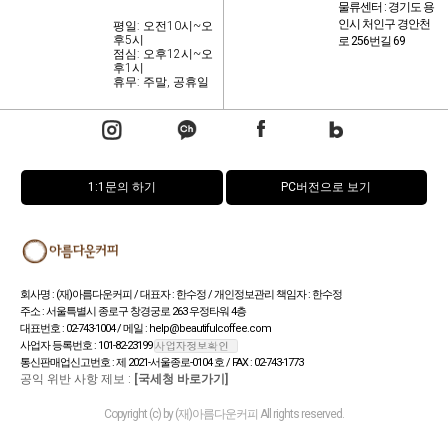
물류센터 : 경기도 용
인시 처인구 경안천
평일: 오전10시~오
후5시
로 256번길 69
점심: 오후12시~오
후1시
휴무: 주말, 공휴일
1:1문의 하기
PC버전으로 보기
회사명 : (재)아름다운커피 / 대표자 : 한수정 / 개인정보관리 책임자 : 한수정
주소 : 서울특별시 종로구 창경궁로 263 우정타워 4층
대표번호 : 02-743-1004 / 메일 : help@beautifulcoffee.com
사업자 등록번호 : 101-82-23199
통신판매업신고번호 : 제 2021-서울종로-0104 호 / FAX : 02-743-1773
공익 위반 사항 제보 :
[국세청 바로가기]
Copyright (c) by (재)아름다운커피 All rights reserved.