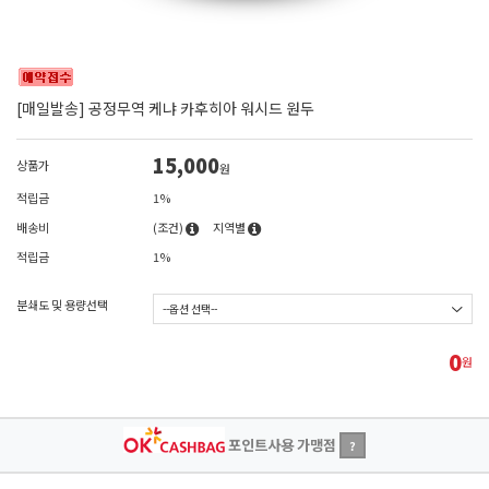
[매일발송] 공정무역 케냐 카후히아 워시드 원두
15,000
상품가
원
적립금
1%
배송비
(조건)
지역별
적립금
1%
분쇄도 및 용량선택
0
원
포인트사용 가맹점
?