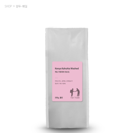
SHOP
원두-매일