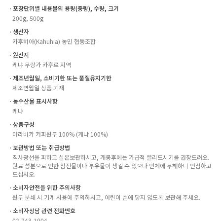
ㆍ포장단위별 내용물의 용량(중량), 수량, 크기
200g, 500g
ㆍ생산자
카후히아(Kahuhia) 농민 협동조합
ㆍ원산지
케냐 무랑가 카후로 지역
ㆍ제조년월일, 소비기한 또는 품질유지기한
제조연월일 상품 기재
ㆍ농수산물 표시사항
케냐
ㆍ상품구성
아라비카 커피원두 100% (케냐 100%)
ㆍ보관방법 또는 취급방법
직사광선을 피하고 실온보관하시고, 개봉후에는 가급적 빨리드시기를 권장드려요.
원료 성분으로 인한 침전물이나 부유물이 생길 수 있으나 인체에 무해하니 안심하고
드십시오.
ㆍ소비자안전을 위한 주의사항
원두 분쇄 시 기계 사용에 주의하시고, 어린이 손에 닿지 않도록 보관해 주세요.
ㆍ소비자상담 관련 전화번호
02-743-1004